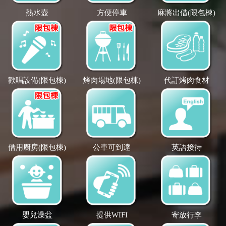
熱水壺
方便停車
麻將出借(限包棟)
歡唱設備(限包棟)
烤肉場地(限包棟)
代訂烤肉食材
借用廚房(限包棟)
公車可到達
英語接待
嬰兒澡盆
提供WIFI
寄放行李