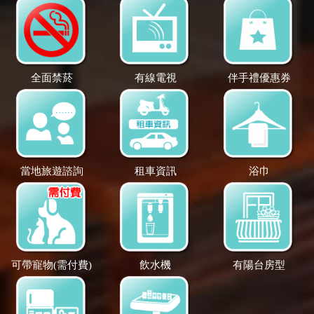
全面禁菸
有線電視
伴手禮優惠券
當地旅遊諮詢
租車資訊
浴巾
可帶寵物(需付費)
飲水機
有陽台房型