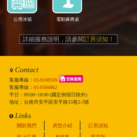
公用冰箱
電動麻將桌
詳細服務說明，請參閱
訂房須知！
Contact
客服專線：
03-9108509
客服專線：
03-9566862
平日：09:00~18:00 (國定例假日除外)
地址：台南市安平區安平路33巷2-3號
Links
關於我們
房型介紹
訂房須知
線上訂房
相本集
留言版