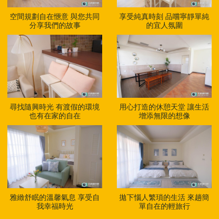
空間規劃自在愜意 與您共同
享受純真時刻 品嚐寧靜單純
分享我們的故事
的宜人氛圍
尋找隨興時光 有渡假的環境
用心打造的休憩天堂 讓生活
也有在家的自在
增添無限的想像
雅緻舒眠的溫馨氣息 享受自
拋下惱人繁瑣的生活 來趟簡
我幸福時光
單自在的輕旅行