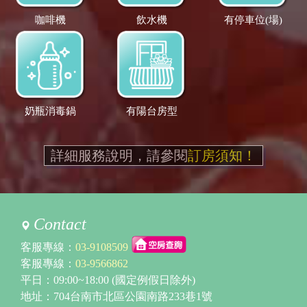
咖啡機
飲水機
有停車位(場)
奶瓶消毒鍋
有陽台房型
詳細服務說明，請參閱
訂房須知！
Contact
客服專線：
03-9108509
客服專線：
03-9566862
平日：09:00~18:00 (國定例假日除外)
地址：704台南市北區公園南路233巷1號