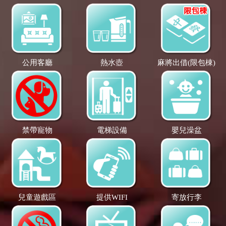
公用客廳
熱水壺
麻將出借(限包棟)
禁帶寵物
電梯設備
嬰兒澡盆
兒童遊戲區
提供WIFI
寄放行李