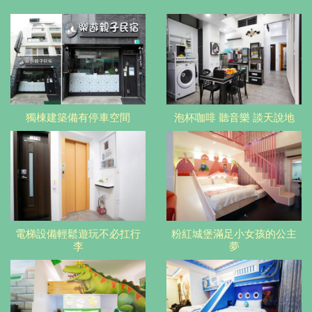
獨棟建築備有停車空間
泡杯咖啡 聽音樂 談天說地
電梯設備輕鬆遊玩不必扛行
粉紅城堡滿足小女孩的公主
李
夢