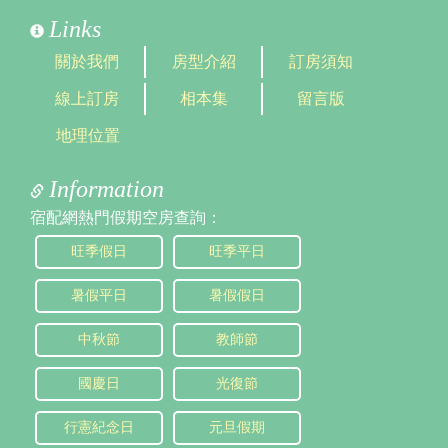
Links
關於我們
房型介紹
訂房須知
線上訂房
相本集
留言版
地理位置
Information
宿配網熱門假期空房查詢：
旺季假日
旺季平日
暑假平日
暑假假日
中秋節
教師節
國慶日
光復節
行憲紀念日
元旦假期