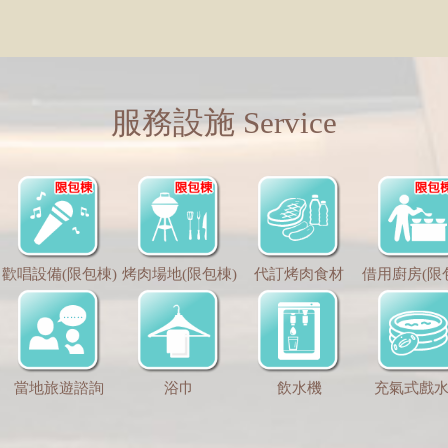
服務設施 Service
歡唱設備(限包棟)
烤肉場地(限包棟)
代訂烤肉食材
借用廚房(限
當地旅遊諮詢
浴巾
飲水機
充氣式戲