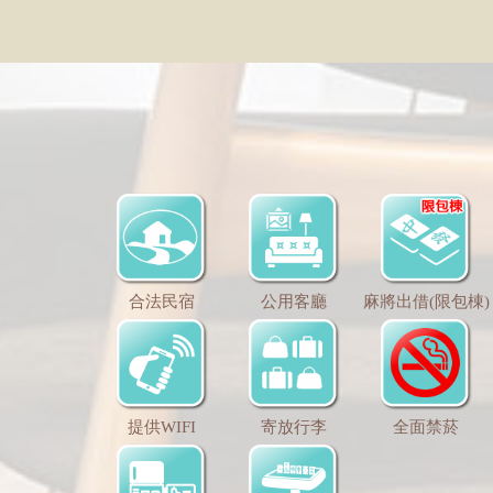
合法民宿
公用客廳
麻將出借(限包棟)
提供WIFI
寄放行李
全面禁菸