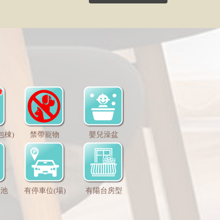
包棟)
禁帶寵物
嬰兒澡盆
水池
有停車位(場)
有陽台房型