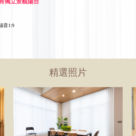
有獨立景觀陽台
音1:9
精選照片