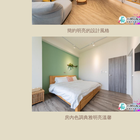
簡約明亮的設計風格
房內色調典雅明亮溫馨