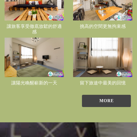
讓旅客享受徹底放鬆的舒適
挑高的空間更無拘束感
感
讓陽光喚醒嶄新的一天
留下旅途中最美的回憶
MORE