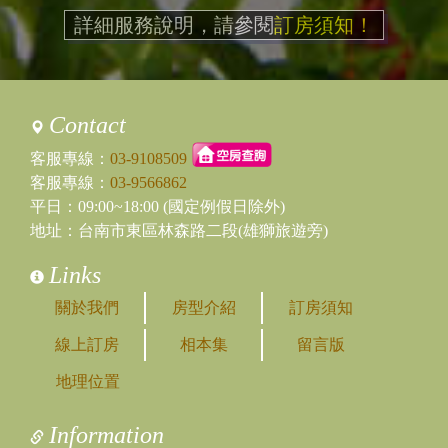
詳細服務說明，請參閱
訂房須知！
Contact
客服專線：
03-9108509
客服專線：
03-9566862
平日：09:00~18:00 (國定例假日除外)
地址：台南市東區林森路二段(雄獅旅遊旁)
Links
關於我們
房型介紹
訂房須知
線上訂房
相本集
留言版
地理位置
Information