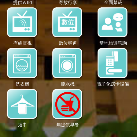
提供WIFI
寄放行李
全面禁菸
有線電視
數位頻道
當地旅遊諮詢
洗衣機
脫水機
電子化房卡設備
浴巾
無提供早餐