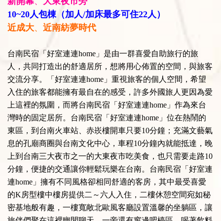
新開幕
、
大東夜市旁
10~20人包棟（加人/加床最多可住22人）
近成大
、
近南紡夢時代
台南民宿「好室連連home」是由一群喜愛自助旅行的旅
人，共同打造出的舒適居所，想將用心佈置的空間，與旅客
交流分享。「好室連連home」重視旅客的個人空間，希望
入住的旅客都能擁有最自在的感受，許多外國旅人更因為愛
上這裡的氛圍，而將台南民宿「好室連連home」作為來台
灣時的固定居所。台南民宿「好室連連home」位在熱鬧的
東區，到台南火車站、赤崁樓開車只要10分鐘；充滿文藝氣
息的孔廟商圈與台南文化中心，車程10分鐘內就能抵達，晚
上到台南三大夜市之一的大東夜市吃美食，也只需要走路10
分鐘，便捷的交通讓你輕鬆玩樂在台南。台南民宿「好室連
連home」擁有不同風格卻相同舒適的客房，其中最受喜愛
的K房型樓中樓房提供二～六人入住，二樓休憩空間宛如秘
密基地般有趣，一樓寬敞北歐風客廳設置溫馨的坐躺區，讓
旅伴們聚在這裡幽閒聊天，一旁還有窗邊吧檯區，喝著飲料