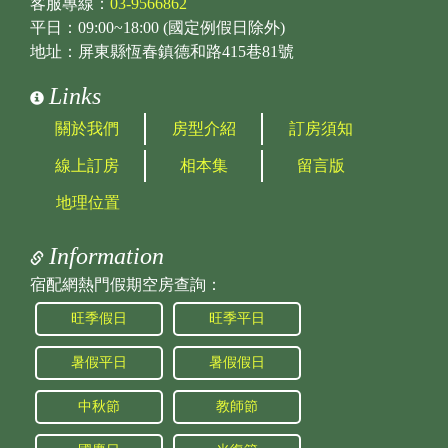
客服專線：
03-9566862
平日：09:00~18:00 (國定例假日除外)
地址：屏東縣恆春鎮德和路415巷81號
Links
關於我們
房型介紹
訂房須知
線上訂房
相本集
留言版
地理位置
Information
宿配網熱門假期空房查詢：
旺季假日
旺季平日
暑假平日
暑假假日
中秋節
教師節