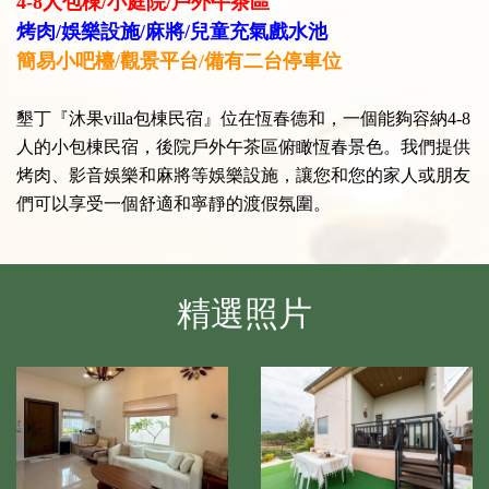
4-8人包棟/小庭院/戶外午茶區
烤肉/娛樂設施/麻將/兒童充氣戲水池
簡易小吧檯/觀景平台/備有二台停車位
墾丁『沐果villa
包棟民宿』位在恆春德和，一個能夠容納4-8
人的小包棟民宿，後院戶外午茶區俯瞰恆春景色。我們提供
烤肉、影音娛樂和麻將等娛樂設施，讓您和您的家人或朋友
們可以享受一個舒適和寧靜的渡假氛圍。
精選照片