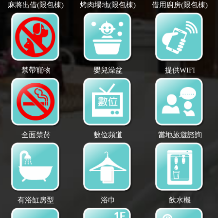
麻將出借(限包棟)
烤肉場地(限包棟)
借用廚房(限包棟)
禁帶寵物
嬰兒澡盆
提供WIFI
全面禁菸
數位頻道
當地旅遊諮詢
有浴缸房型
浴巾
飲水機