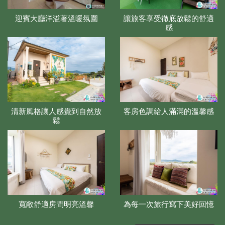
迎賓大廳洋溢著溫暖氛圍
讓旅客享受徹底放鬆的舒適
感
清新風格讓人感覺到自然放
客房色調給人滿滿的溫馨感
鬆
寬敞舒適房間明亮溫馨
為每一次旅行寫下美好回憶