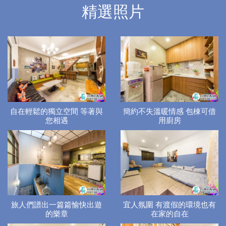
精選照片
自在輕鬆的獨立空間 等著與
簡約不失溫暖情感 包棟可借
您相遇
用廚房
旅人們譜出一篇篇愉快出遊
宜人氛圍 有渡假的環境也有
的樂章
在家的自在