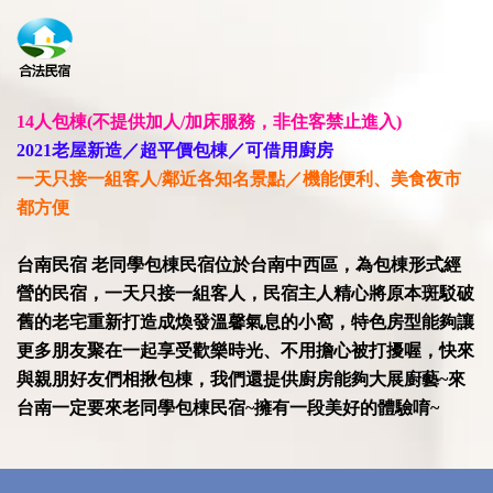
14人包棟(不提供加人/加床服務，非住客禁止進入)
2021老屋新造／超平價包棟／可借用廚房
一天只接一組客人/鄰近各知名景點／機能便利、美食夜市
都方便
台南民宿 老同學包棟民宿位於台南中西區，為包棟形式經
營的民宿，一天只接一組客人，民宿主人精心將原本斑駁破
舊的老宅重新打造成煥發溫馨氣息的小窩，特色房型能夠讓
更多朋友聚在一起享受歡樂時光、不用擔心被打擾喔，快來
與親朋好友們相揪包棟，我們還提供廚房能夠大展廚藝~來
台南一定要來老同學包棟民宿~擁有一段美好的體驗唷~