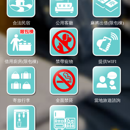
合法民宿
公用客廳
麻將出借(限包棟)
借用廚房(限包棟)
禁帶寵物
提供WIFI
寄放行李
全面禁菸
當地旅遊諮詢