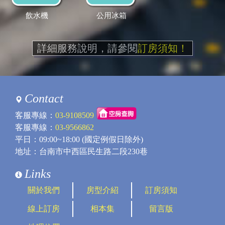
飲水機
公用冰箱
詳細服務說明，請參閱
訂房須知！
Contact
客服專線：
03-9108509
客服專線：
03-9566862
平日：09:00~18:00 (國定例假日除外)
地址：台南市中西區民生路二段230巷
Links
關於我們
房型介紹
訂房須知
線上訂房
相本集
留言版