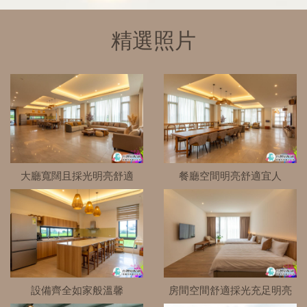
精選照片
大廳寬闊且採光明亮舒適
餐廳空間明亮舒適宜人
設備齊全如家般溫馨
房間空間舒適採光充足明亮