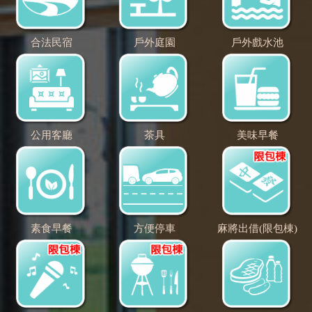
合法民宿
戶外庭園
戶外戲水池
公用客廳
茶具
美味早餐
素食早餐
方便停車
麻將出借(限包棟)