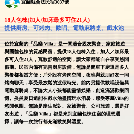
宜蘭縣合法民宿3037號
18
人包棟(加人/加床最多可住21人)
提供廚房、可烤肉、歡唱、電動麻將桌、戲水池
位於宜蘭的「品樂 Villa」是一間適合親友聚會、家庭旅遊
與團體包棟的質感民宿，提供18人包棟入住，加人／加床最
多可入住21人，寬敞舒適的空間，讓大家都能自在享受悠閒
假期。民宿內備有完善廚房設備，無論是簡單下廚還是多人
聚餐都相當方便；戶外設有烤肉空間，夜晚與親朋好友一同
烤肉聊天，享受最放鬆的渡假時光。館內另提供歡唱設備與
電動麻將桌，不論大人小孩都能盡情娛樂，創造滿滿歡樂回
憶。炎炎夏日還能在戲水池盡情玩水消暑，感受專屬Villa的
悠閒氛圍。無論是慶生派對、家族聚會、公司旅遊，還是好
友出遊，「品樂 Villa」都是來到宜蘭包棟住宿的理想選
擇，讓每一次旅行都充滿歡笑與溫度。