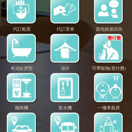
代訂船票
代訂票券
當地旅遊諮詢
有浴缸房型
浴巾
可帶寵物(需付費)
咖啡機
飲水機
一樓孝親房