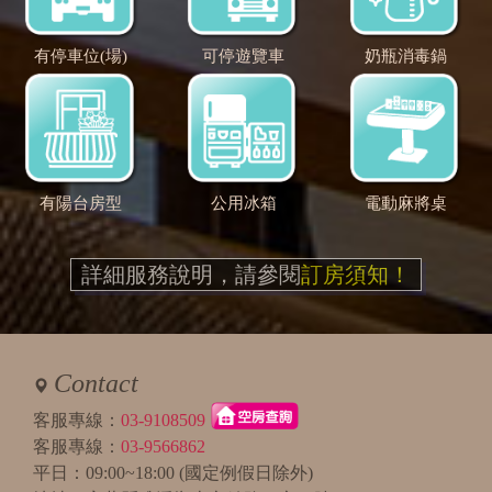
有停車位(場)
可停遊覽車
奶瓶消毒鍋
有陽台房型
公用冰箱
電動麻將桌
詳細服務說明，請參閱
訂房須知！
Contact
客服專線：
03-9108509
客服專線：
03-9566862
平日：09:00~18:00 (國定例假日除外)