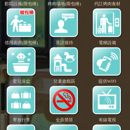
歡唱設備(限包棟)
烤肉場地(限包棟)
代訂烤肉食材
借用廚房(限包棟)
英語接待
電梯設備
嬰兒澡盆
兒童遊戲區
提供WIFI
寄放行李
全面禁菸
有線電視