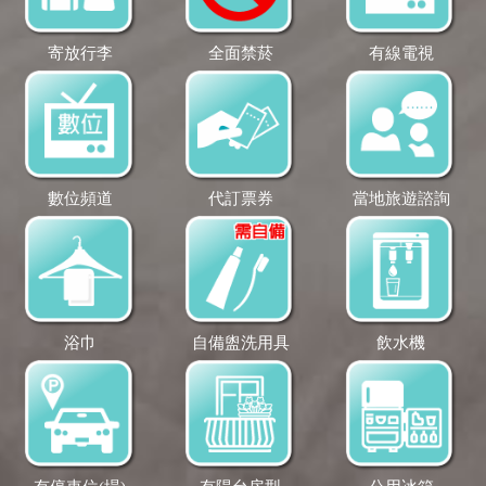
寄放行李
全面禁菸
有線電視
數位頻道
代訂票券
當地旅遊諮詢
浴巾
自備盥洗用具
飲水機