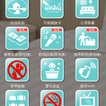
合法民宿
可刷國旅卡
公用客廳
麻將出借(限包棟)
歡唱設備(限包棟)
借用廚房(限包棟)
禁帶寵物
嬰兒澡盆
提供WIFI