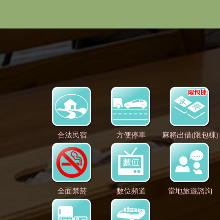
合法民宿
方便停車
麻將出借(限包棟)
全面禁菸
數位頻道
當地旅遊諮詢