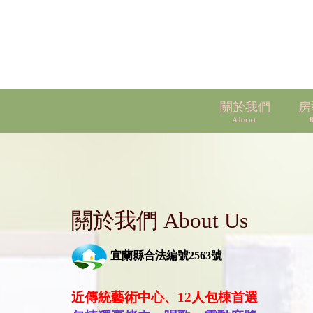
關於我們
房
About
關於我們 About Us
宜
蘭縣合
法編號2563號
近傳統藝術中心、12人包棟首選