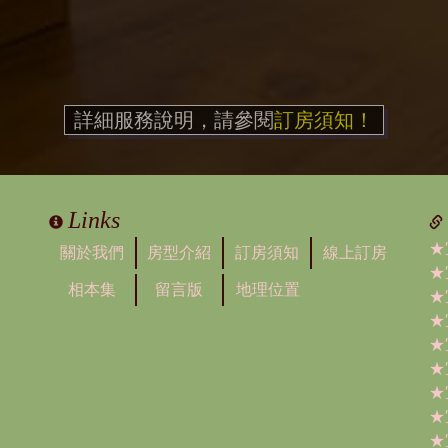
詳細服務說明，請參閱
訂房須知！
Links
★
關於我們
房型介紹
訂房須知
線上訂房
★
相本集
留言版
地理位置
★
★
★
★
★
★
★