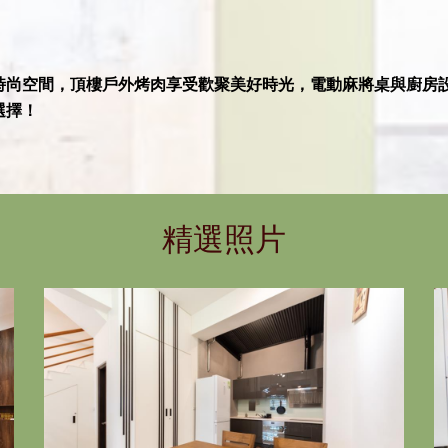
時尚空間，頂樓戶外烤肉享受歡聚美好時光，電動麻將桌與廚房
選擇！
精選照片