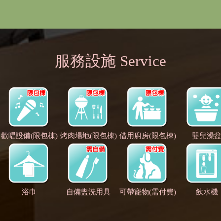
服務設施 Service
歡唱設備(限包棟)
烤肉場地(限包棟)
借用廚房(限包棟)
嬰兒澡
浴巾
自備盥洗用具
可帶寵物(需付費)
飲水機