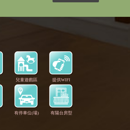
盆
兒童遊戲區
提供WIFI
有停車位(場)
有陽台房型