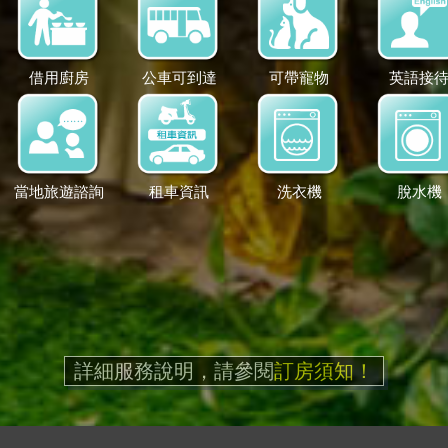
借用廚房
公車可到達
可帶寵物
英語接
當地旅遊諮詢
租車資訊
洗衣機
脫水機
詳細服務說明，請參閱
訂房須知！