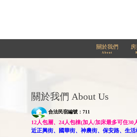
關於我們
房
About
關於我們 About Us
合法民宿編號：711
12人包層、24人包棟(加人/加床最多可住30人
近正興街、國華街、神農街、保安路、生活