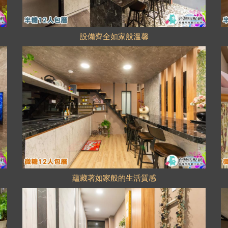
設備齊全如家般溫馨
蘊藏著如家般的生活質感