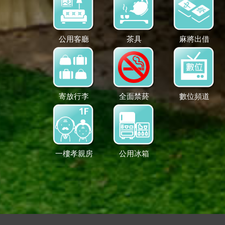
公用客廳
茶具
麻將出借
寄放行李
全面禁菸
數位頻道
一樓孝親房
公用冰箱