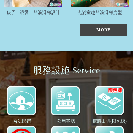
孩子一眼愛上的溜滑梯設計
充滿童趣的溜滑梯房型
MORE
服務設施 Service
合法民宿
公用客廳
麻將出借(限包棟)