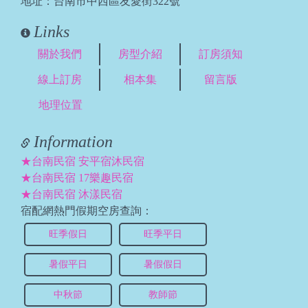
地址：台南市中西區友愛街322號
Links
關於我們
房型介紹
訂房須知
線上訂房
相本集
留言版
地理位置
Information
★台南民宿 安平宿沐民宿
★台南民宿 17樂趣民宿
★台南民宿 沐漾民宿
宿配網熱門假期空房查詢：
旺季假日
旺季平日
暑假平日
暑假假日
中秋節
教師節