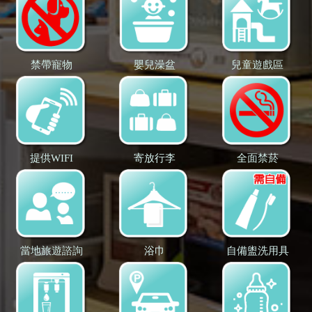
禁帶寵物
嬰兒澡盆
兒童遊戲區
提供WIFI
寄放行李
全面禁菸
當地旅遊諮詢
浴巾
自備盥洗用具