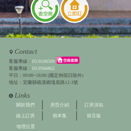
Contact
客服專線：
03-9108509
客服專線：
03-9566862
平日：09:00~18:00 (國定例假日除外)
地址：宜蘭縣礁溪鄉塭底路12-3號
Links
關於我們
房型介紹
訂房須知
線上訂房
相本集
留言版
地理位置