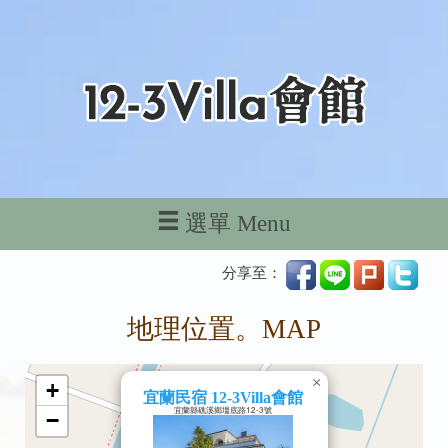
選單 Menu
分享至：
地理位置。MAP
×
+
宜蘭民宿 12-3Villa會館
宜蘭縣礁溪鄉塭底路12-3號
−