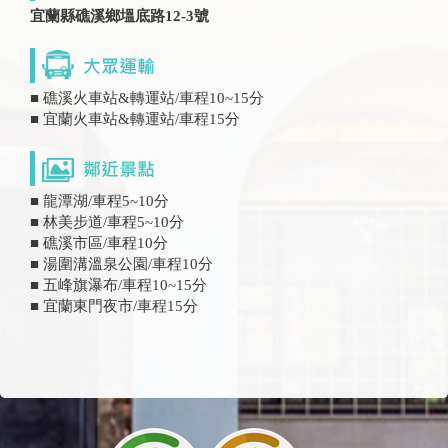
宜蘭縣礁溪鄉塭底路12-3號
■ 礁溪火車站&轉運站/車程10~15分
■ 宜蘭火車站&轉運站/車程15分
■ 龍潭湖/車程5~10分
■ 林美步道/車程5~10分
■ 礁溪市區/車程10分
■ 湯圍溝溫泉公園/車程10分
■ 五峰旗瀑布/車程10~15分
■ 宜蘭東門夜市/車程15分