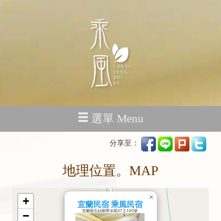
選單 Menu
分享至：
地理位置。MAP
×
+
宜蘭民宿 乘風民宿
宜蘭縣五結鄉季水路37之100號
−