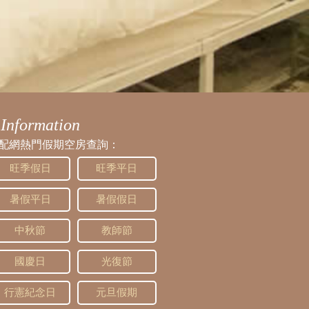
Information
配網熱門假期空房查詢：
旺季假日
旺季平日
暑假平日
暑假假日
中秋節
教師節
國慶日
光復節
行憲紀念日
元旦假期