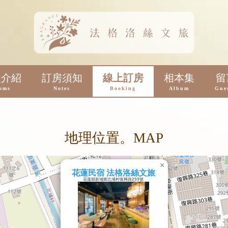
型介紹
訂房須知
線上訂房
相本集
留
oms
Notes
Booking
Album
Gue
地理位置。MAP
×
花蓮民宿 法格洛絲文旅
花蓮縣新城鄉北埔村復興路259號