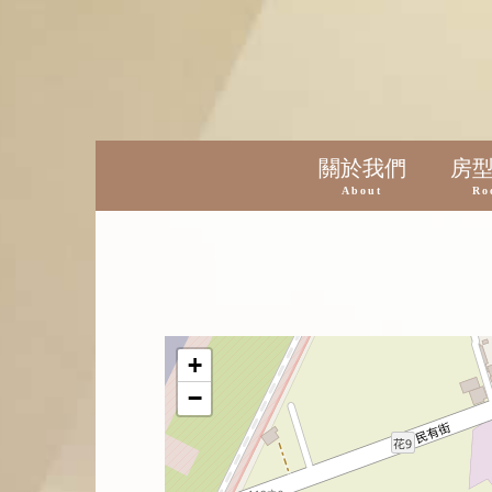
關於我們
房
About
Ro
+
−