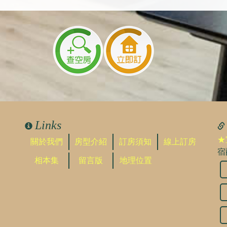
Links
★
關於我們
房型介紹
訂房須知
線上訂房
宿
相本集
留言版
地理位置