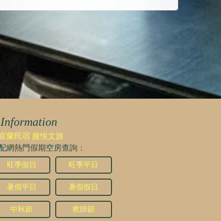
Information
宜蘭民宿 嫚悅文旅
配網熱門假期空房查詢：
旺季假日
旺季平日
暑假平日
暑假假日
中秋節
教師節