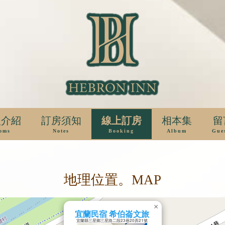
型介紹
訂房須知
線上訂房
相本集
留
oms
Notes
Booking
Album
Gue
地理位置。MAP
×
宜蘭民宿 希伯崙文旅
宜蘭縣三星鄉三星路二段23巷20弄21號