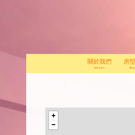
關於我們
房
About
Ro
+
−