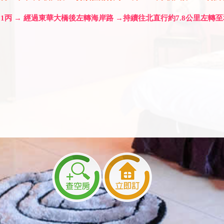
11丙 → 經過東華大橋後左轉海岸路 →持續往北直行約7.8公里左轉至