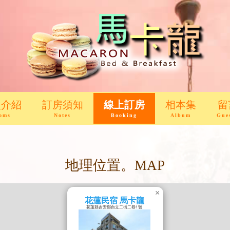
型介紹
訂房須知
線上訂房
相本集
留
oms
Notes
Booking
Album
Gue
地理位置。MAP
×
花蓮民宿 馬卡龍
花蓮縣吉安鄉自立二街二巷1號