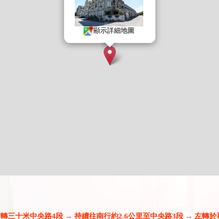
顯示詳細地圖
右轉三十米中央路4段 → 持續往南行約2.6公里至中央路3段 → 左轉於