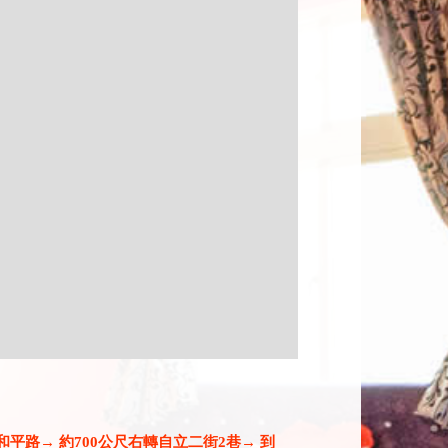
和平路→ 約700公尺右轉自立二街2巷→ 到