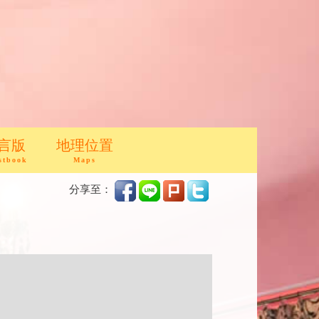
言版
地理位置
stbook
Maps
分享至：