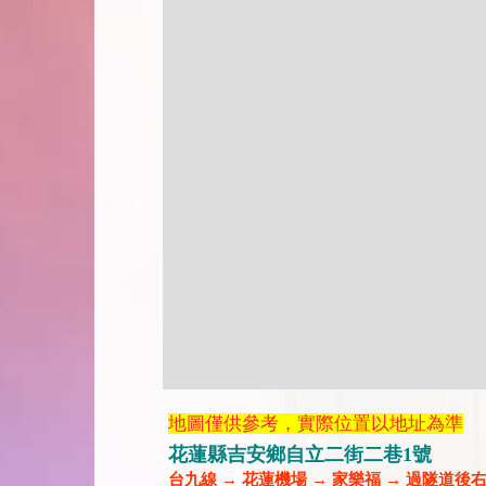
地圖僅供參考，實際位置以地址為準
花蓮縣吉安鄉自立二街二巷1號
台九線 → 花蓮機場 → 家樂福 → 過隧道後