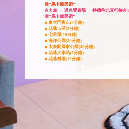
達”馬卡龍民宿”
台九線 → 過兆豐農場 → 持續往北直行接台
達”馬卡龍民宿”
■ 東大門夜市(3分鐘)
■ 花蓮市區(3分鐘)
■ 七星潭(15分鐘)
■ 海洋公園(20分鐘)
■ 太魯閣國家公園(40分鐘)
■ 花蓮火車站(5分鐘)
■ 花蓮機場(15分鐘)