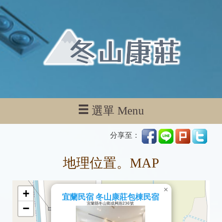
選單 Menu
分享至：
地理位置。MAP
×
+
宜蘭民宿 冬山康莊包棟民宿
宜蘭縣冬山鄉成興路236號
−