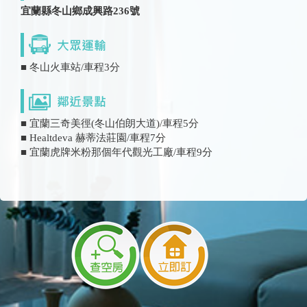
宜蘭縣冬山鄉成興路236號
■ 冬山火車站/車程3分
■ 宜蘭三奇美徑(冬山伯朗大道)/車程5分
■ Healtdeva 赫蒂法莊園/車程7分
■ 宜蘭虎牌米粉那個年代觀光工廠/車程9分