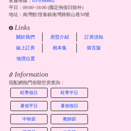
客服專線：
03-9566862
平日：09:00~18:00 (國定例假日除外)
地址：南灣館:恆春鎮南灣路鞍山巷50號
Links
關於我們
房型介紹
訂房須知
線上訂房
相本集
留言版
地理位置
Information
宿配網熱門假期空房查詢：
旺季假日
旺季平日
暑假平日
暑假假日
中秋節
教師節