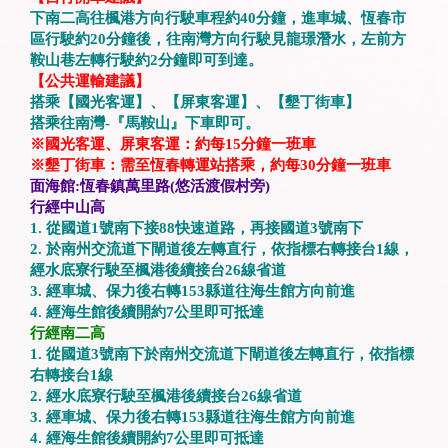
下南二高往楓港方向行駛車程約40分鐘，進車城、恆春市
區行駛約20分鐘後，往南灣方向行駛見龍璟潛水，左前方
鞍山巷左轉行駛約2分鐘即可到達。
【公共運輸建議】
搭乘【國光客運】、【屏東客運】、【墾丁街車】
搭乘往南灣-『馬鞍山』下車即可。
※國光客運、屏東客運：約每15分鐘一班車
※墾丁街車：需至恆春轉運站搭乘，約每30分鐘一班車
面海館:恆春鎮萬里路(悠活渡假村旁)
行經中山高
1. 從國道1號南下接88快速道路，再接國道3號南下
2. 於南州交流道下閘道後左轉直行，依指標右轉接台1線，
經水底寮行駛至楓港後續接台26線省道
3. 經車城、保力後右轉153縣道往海生館方向前進
4. 經海生館後續開約7公里即可抵達
行經南二高
1. 從國道3號南下於南州交流道下閘道後左轉直行，依指標
右轉接台1線
2. 經水底寮行駛至楓港後續接台26線省道
3. 經車城、保力後右轉153縣道往海生館方向前進
4. 經海生館後續開約7公里即可抵達