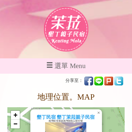
選單 Menu
分享至：
地理位置。MAP
×
+
墾丁民宿 墾丁茉菈親子民宿
南灣館:恆春鎮南灣路鞍山巷50號
−