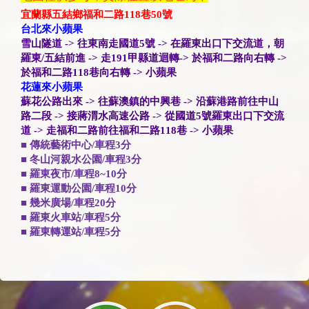
宜蘭縣五結鄉福和二路118巷50號
台北來小蘋果
雪山隧道 -> 往東南走國道5號 -> 在羅東出口下交流道，朝
羅東/五結前進 -> 走191甲縣道迴轉-> 於福和二路向右轉 ->
於福和二路118巷向右轉 -> 小蘋果
花蓮來小蘋果
蘇花公路出來 -> 往蘇澳鎮的中興巷 -> 沿蘇港路前往中山
路二段 -> 接蔣渭水高速公路 -> 從國道5號羅東出口下交流
道 -> 走福和二路前往福和二路118巷 -> 小蘋果
■ 傳統藝術中心/車程3分
■ 冬山河親水公園/車程3分
■ 羅東夜市/車程8~10分
■ 羅東運動公園/車程10分
■ 幾米廣場/車程20分
■ 羅東火車站/車程5分
■ 羅東轉運站/車程5分