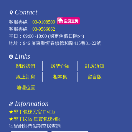
Contact
客服專線：
03-9108509
客服專線：
03-9566862
平日：09:00~18:00 (國定例假日除外)
地址：946 屏東縣恆春鎮德和路415巷81-22號
Links
關於我們
房型介紹
訂房須知
線上訂房
相本集
留言版
地理位置
Information
★墾丁包棟民宿 F villa
★墾丁民宿 星賞包棟villa
宿配網熱門假期空房查詢：