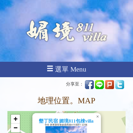
選單 Menu
分享至：
地理位置。MAP
×
+
墾丁民宿 媚境811包棟villa
946 屏東縣恆春鎮德和路415巷81-22號
−