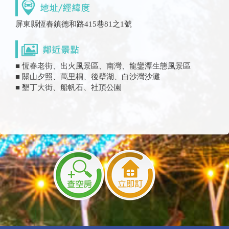
屏東縣恆春鎮德和路415巷81之1號
■ 恆春老街、出火風景區、南灣、龍鑾潭生態風景區
■ 關山夕照、萬里桐、後壁湖、白沙灣沙灘
■ 墾丁大街、船帆石、社頂公園