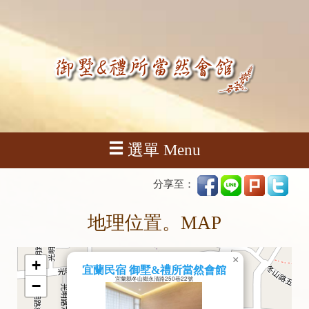
選單 Menu
分享至：
地理位置。MAP
×
+
宜蘭民宿 御墅&禮所當然會館
宜蘭縣冬山鄉永清路250巷22號
−