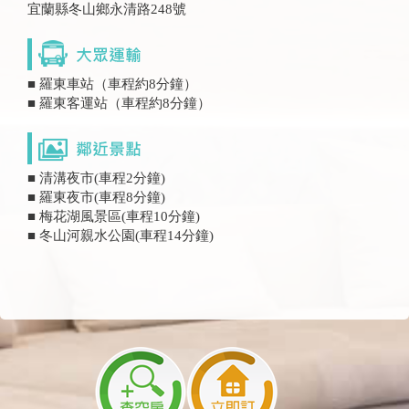
宜蘭縣冬山鄉永清路248號
■ 羅東車站（車程約8分鐘）
■ 羅東客運站（車程約8分鐘）
■ 清溝夜市(車程2分鐘)
■ 羅東夜市(車程8分鐘)
■ 梅花湖風景區(車程10分鐘)
■ 冬山河親水公園(車程14分鐘)