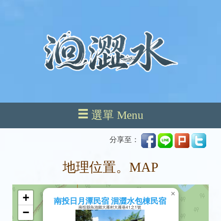
選單 Menu
分享至：
地理位置。MAP
×
+
南投日月潭民宿 洄澀水包棟民宿
南投縣魚池鄉大雁村大雁巷41之1號
−