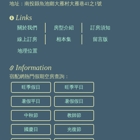
地址：南投縣魚池鄉大雁村大雁巷41之1號
Links
關於我們
房型介紹
訂房須知
線上訂房
相本集
留言版
地理位置
Information
宿配網熱門假期空房查詢：
旺季假日
旺季平日
暑假平日
暑假假日
中秋節
教師節
國慶日
光復節