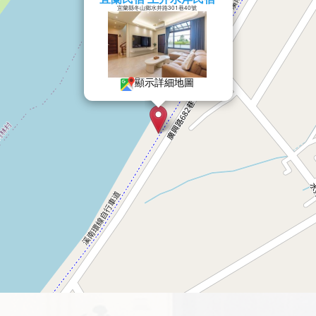
宜蘭縣冬山鄉水井路301巷40號
顯示詳細地圖