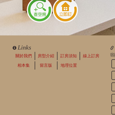
Links
宿
關於我們
房型介紹
訂房須知
線上訂房
相本集
留言版
地理位置