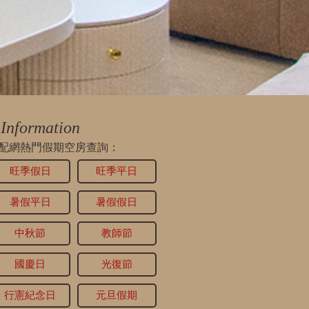
Information
配網熱門假期空房查詢：
旺季假日
旺季平日
暑假平日
暑假假日
中秋節
教師節
國慶日
光復節
行憲紀念日
元旦假期