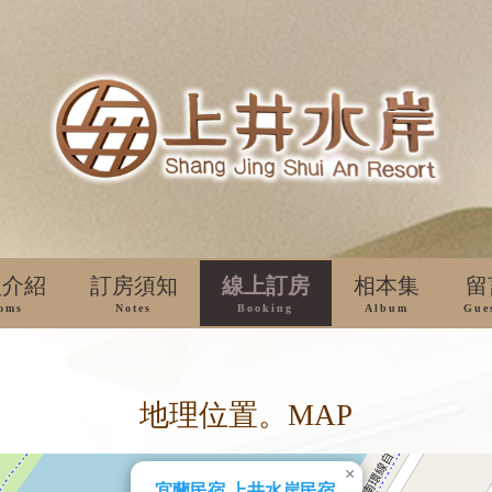
型介紹
訂房須知
線上訂房
相本集
留
oms
Notes
Booking
Album
Gue
地理位置。MAP
×
宜蘭民宿 上井水岸民宿