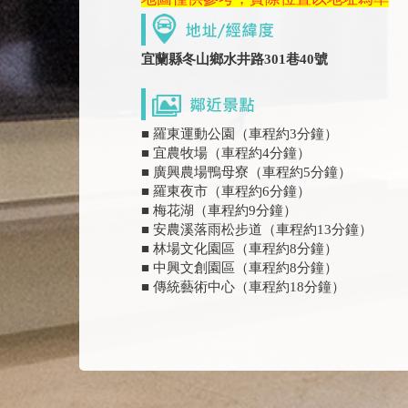
宜蘭縣冬山鄉水井路301巷40號
■ 羅東運動公園（車程約3分鐘）
■ 宜農牧場（車程約4分鐘）
■ 廣興農場鴨母寮（車程約5分鐘）
■ 羅東夜市（車程約6分鐘）
■ 梅花湖（車程約9分鐘）
■ 安農溪落雨松步道（車程約13分鐘）
■ 林場文化園區（車程約8分鐘）
■ 中興文創園區（車程約8分鐘）
■ 傳統藝術中心（車程約18分鐘）