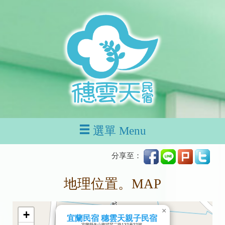
選單 Menu
分享至：
地理位置。MAP
×
+
宜蘭民宿 穗雲天親子民宿
宜蘭縣冬山鄉武罕二路132巷22號