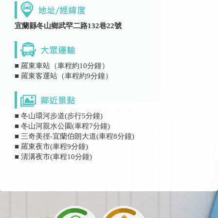
宜蘭縣冬山鄉武罕二路132巷22號
■ 羅東車站（車程約10分鐘）
■ 羅東客運站（車程約9分鐘）
■ 冬山環河步道(步行5分鐘)
■ 冬山河親水公園(車程7分鐘)
■ 三奇美徑-宜蘭伯朗大道(車程8分鐘)
■ 羅東夜市(車程9分鐘)
■ 清溝夜市(車程10分鐘)