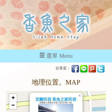
選單 Menu
分享至：
地理位置。MAP
×
+
宜蘭民宿 香魚之家民宿
宜蘭縣三星鄉五分路三段433巷11號
−