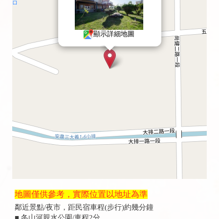
顯示詳細地圖
地圖僅供參考，實際位置以地址為準
鄰近景點/夜市，距民宿車程(步行)約幾分鐘
■ 冬山河親水公園/車程2分