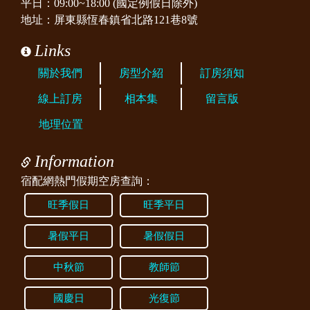
平日：09:00~18:00 (國定例假日除外)
地址：屏東縣恆春鎮省北路121巷8號
Links
關於我們
房型介紹
訂房須知
線上訂房
相本集
留言版
地理位置
Information
宿配網熱門假期空房查詢：
旺季假日
旺季平日
暑假平日
暑假假日
中秋節
教師節
國慶日
光復節