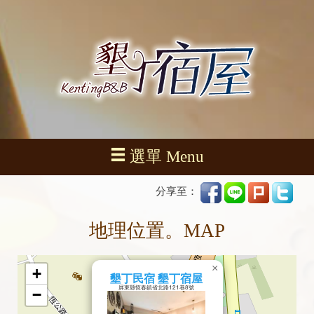
選單 Menu
分享至：
地理位置。MAP
×
+
墾丁民宿 墾丁宿屋
屏東縣恆春鎮省北路121巷8號
−