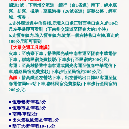
國道3號→下南州交流道→續行（台1省道）南下，經水底
寮、枋寮、楓港→至楓港接（26號省道）屏鵝公路，經車
城、恆春→
a.走外環道過中信客棧,鹿境入口處正對面巷口進入,約50公
尺左手邊即可看到（下南州交流道至恆春大約1小時）
b.走恆春鎮內,進入恆春鎮內,於第一個右轉巷口右轉,直走約
100公尺即可看到
【大眾交通工具建議】
火車：至枋寮下車，搭乘國光或中南客運至恆春中華電信
下車，聯絡民宿免費接駁(下車步行至民宿約200公尺)
客運：至高雄搭乘中南客運或國光客運至恆春中華電信下
車,聯絡民宿免費接駁(下車步行至民宿約200公尺)
高鐵：
搭高鐵至左營站下車，出左營站出口轉88客運至恆
春電信局bus站下車,聯絡民宿免費接駁(下車步行至民宿約
200公尺)
■ 恆春老街/車程3分
■ 恆春市區/車程3分
■ 南灣/車程5分
■ 出火景觀風景區/車程5分
■ 墾丁大街/車程10~15分