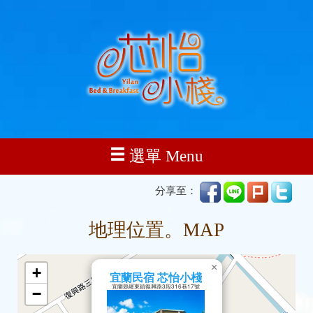
選單 Menu
分享至：
地理位置。MAP
×
+
宜蘭民宿 芯怡小棧
宜蘭縣羅東鎮復興路3段316巷17號
−