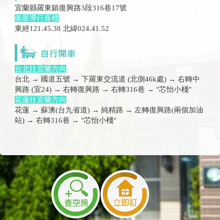
宜蘭縣羅東鎮復興路3段316巷17號
衛星導行座標
東經121.45.38 北緯024.41.52
台北往宜蘭方向
台北 → 國道五號 → 下羅東交流道 (北側46k處) → 右轉中
興路 (宜24) → 右轉復興路 → 右轉316巷 → "芯怡小棧"
花蓮往宜蘭方向
花蓮 → 蘇澳(台九省道) → 純精路 → 左轉復興路(兩個加油
站) → 右轉316巷 → "芯怡小棧"