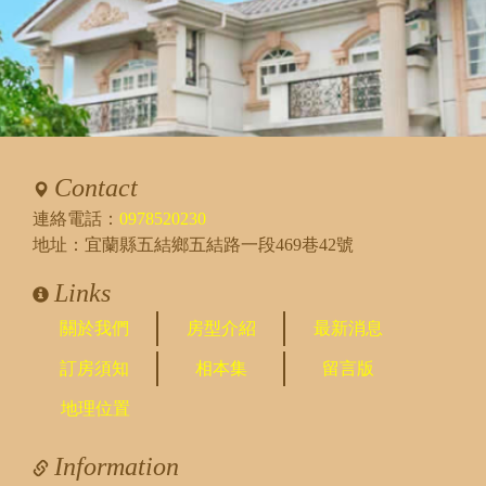
Contact
連絡電話：
0978520230
地址：宜蘭縣五結鄉五結路一段469巷42號
Links
關於我們
房型介紹
最新消息
訂房須知
相本集
留言版
地理位置
Information