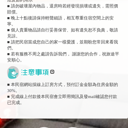
燈及節約用水
■ 請勿破壞屋內物品，退房時若經發現損壞或遺失，需照價
賠償。
■ 晚上十點後請保持輕聲細語，相互尊重住宿空間上的安
寧。
■ 個人貴重物品請自行妥善保管、如有遺失恕不負責，敬請
見諒。
■ 請把民宿當成您自己的家一樣愛護，並期盼您常回來看我
們。
■ 若有服務不周之處請告訴我們， 謝謝您的合作，祝旅途平
安順心。
■ 本民宿網站採線上訂房方式，預付訂金金額為住房金額的
30%。
■ 完成線上付款後本民宿會立即用簡訊及發mail確認您付款
已完成。