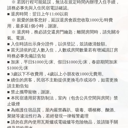
※ 若因行程可能延誤，無法在規定時間內辦理入住手續，
請務必事先與入住民宿電話確認。
■ 退房時間：翌日上午11:00以前
※ 親愛的旅客您好，延誤退房會跟您收取1000元/時費
用，最多延1個小時，謝謝。
※ 退房時，務必請交還房門鑰匙；離開房間時，請先關冷
氣、電源。
■ 入住時請出示身分證件，以供登記，並請繳清餘額。
■ 當天請依約定人數入住，人數或房間數量若有增減請訂房
時務必事先備註告知
■ 加床，平日$1000元/床、假日$1000元/床，春節期間加床
$1000元/床
■ 3歲以下不收費用，4歲以上小朋友收1000元費用。
■ 續住的房客，民宿不主動提供更換毛巾或浴巾，如需更換
請主動告知
■ 禁止攜帶寵物，謝謝。
■ 本民宿適用菸害防制法，室內（包含公共空間與房間）禁
止吸煙
■ 為維護住宿品質，屋內嚴禁轟趴、吸毒、嚼檳榔、酗酒、
聚賭等違法性行為，若經發現一律報警處理
■ 請勿在房內使用瓦斯爐或電磁爐等危險物品，並請隨手關