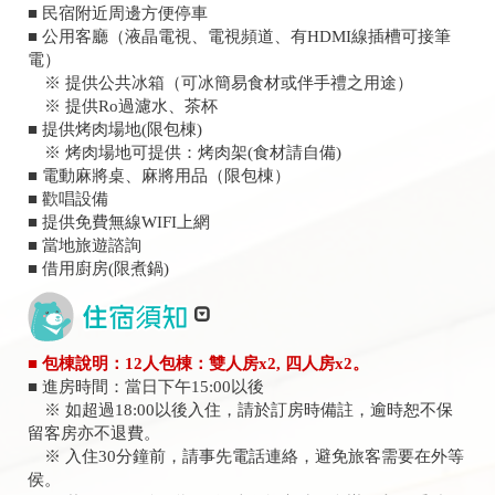
■ 民宿附近周邊方便停車
■ 公用客廳（液晶電視、電視頻道、有HDMI線插槽可接筆
電）
※ 提供公共冰箱（可冰簡易食材或伴手禮之用途）
※ 提供Ro過濾水、茶杯
■ 提供烤肉場地(限包棟)
※ 烤肉場地可提供：烤肉架(食材請自備)
■ 電動麻將桌、麻將用品（限包棟）
■ 歡唱設備
■ 提供免費無線WIFI上網
■ 當地旅遊諮詢
■ 借用廚房(限煮鍋)
■ 包棟說明：12人包棟：雙人房x2, 四人房x2。
■ 進房時間：當日下午15:00以後
※ 如超過18:00以後入住，請於訂房時備註，逾時恕不保
留客房亦不退費。
※ 入住30分鐘前，請事先電話連絡，避免旅客需要在外等
侯。