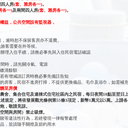
間四人房
(套、雅房各一)
。
房各一)
及兩間四人房
(套、雅房各一)
。
護權益，公共空間設有監視器，
備註，逾時恕不保留客房亦不退費。
免旅客需要在外等候。
辦理入住手續，請務必事先與入住民宿電話確認
間時，請先關冷氣、電源
請繳清餘額
量若有增減請訂房時務必事先備註告知
住的房客，民宿不進房打掃，不提供更換備品、毛巾及浴巾，如需補
饋至房價
、農舍、集合住宅及連棟式住宅社區內之民宿，每日夜間10點至翌日
述規定，將依發展觀光條例第55條3項定，新幣1萬元以5萬。上請
鞭炮，敬請見諒。
共空間與房間）禁止吸煙。
聚賭等違法性行為，若經發現一律報警處理
物品，並請隨手關燈及節約用水