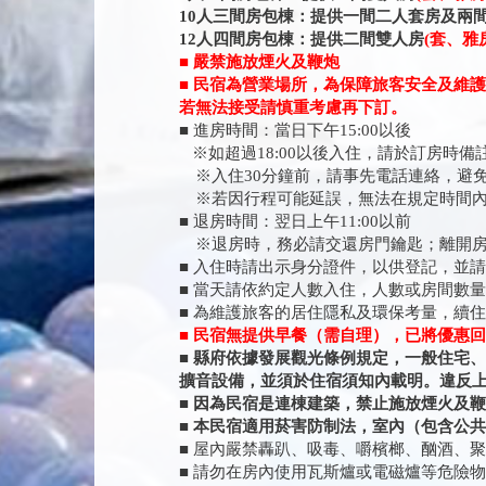
10人三間房包棟：提供一間二人套房及兩
12人四間房包棟：提供二間雙人房
(套、雅
■ 嚴禁施放煙火及鞭炮
■ 民宿為營業場所，為保障旅客安全及維
若無法接受請慎重考慮再下訂。
■ 進房時間：當日下午15:00以後
※如超過18:00以後入住，請於訂房時
※入住30分鐘前，請事先電話連絡，避
※若因行程可能延誤，無法在規定時間內
■ 退房時間：翌日上午11:00以前
※退房時，務必請交還房門鑰匙；離開房
■ 入住時請出示身分證件，以供登記，並
■ 當天請依約定人數入住，人數或房間數
■ 為維護旅客的居住隱私及環保考量，續
■
民宿無提供早餐（需自理），已將優惠回
■ 縣府依據發展觀光條例規定，一般住宅
擴音設備，並須於住宿須知內載明。違反上
■ 因為民宿是連棟建築，禁止施放煙火及
■ 本民宿適用菸害防制法，室內（包含公
■ 屋內嚴禁轟趴、吸毒、嚼檳榔、酗酒、
■ 請勿在房內使用瓦斯爐或電磁爐等危險