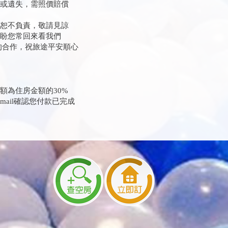
壞或遺失，需照價賠償
失恕不負責，敬請見諒
期盼您常回來看我們
的合作，祝旅途平安順心
額為住房金額的30%
ail確認您付款已完成