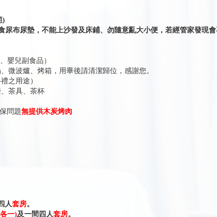
)
糧食尿布尿墊，不能上沙發及床鋪、勿隨意亂大小便，若經管家發現
。
菜、嬰兒副食品）
、微波爐、烤箱，用畢後請清潔歸位，感謝您。
禮之用途）
、茶具、茶杯
保問題
無提供木炭烤肉
四人
套房
。
各一)
及一間四人
套房
。