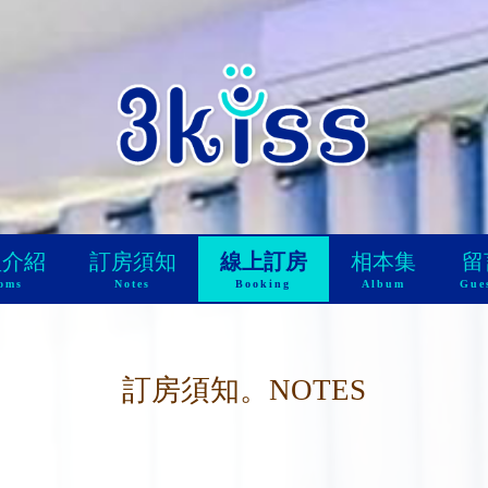
型介紹
訂房須知
線上訂房
相本集
留
oms
Notes
Booking
Album
Gue
訂房須知。NOTES