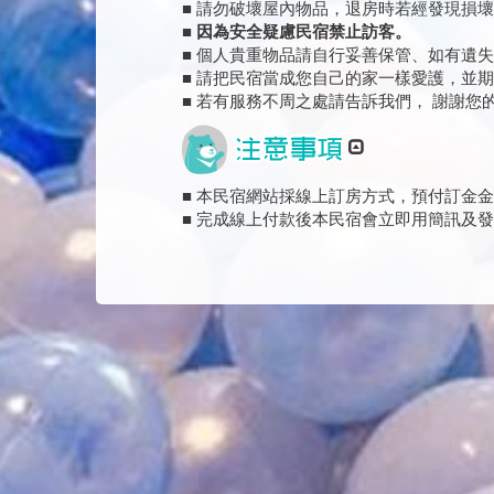
■ 請勿破壞屋內物品，退房時若經發現損
■ 因為安全疑慮民宿禁止訪客。
■ 個人貴重物品請自行妥善保管、如有遺
■ 請把民宿當成您自己的家一樣愛護，並
■ 若有服務不周之處請告訴我們， 謝謝您
■ 本民宿網站採線上訂房方式，預付訂金金
■ 完成線上付款後本民宿會立即用簡訊及發m