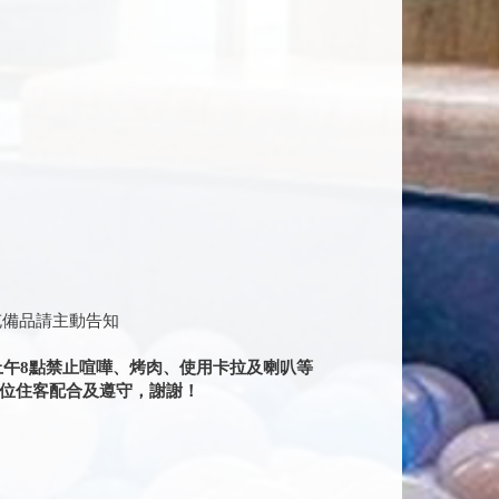
充備品請主動告知
上午8點禁止喧嘩、烤肉、使用卡拉及喇叭等
各位住客配合及遵守，謝謝！