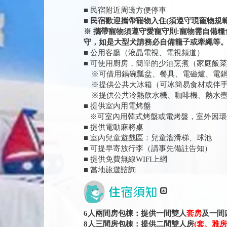
■ 民宿附近周邊方便停車
■ 民宿歡迎攜帶寵物入住(須遵守現寵物規範
※ 攜帶寵物須遵守愛寵守則:寵物需自備
守，如是大型犬請務必自備籠子或牽繩等
■ 公用客廳（液晶電視、電視頻道）
■ 可使用廚房，簡單的少油烹煮（家庭飯
※可借用鍋碗瓢盆、餐具、電磁爐、電鍋
※提供公共大冰箱（可冰簡易食材或伴手
※提供公共冷熱飲水機、咖啡機、熱水壺
■ 提供室內用電烤盤
※可室內用韓式烤盤或電烤盤，室外因環
■ 提供電動麻將桌
■ 室內兒童遊戲區：兒童溜滑梯、球池
■ 可提早寄放行李（請事先備註告知）
■ 提供免費無線WIFI上網
■ 當地旅遊諮詢
6人兩間房包棟：提供一間雙人
套房
及一間
8人三間房包棟：提供二間雙人房
(套、雅房