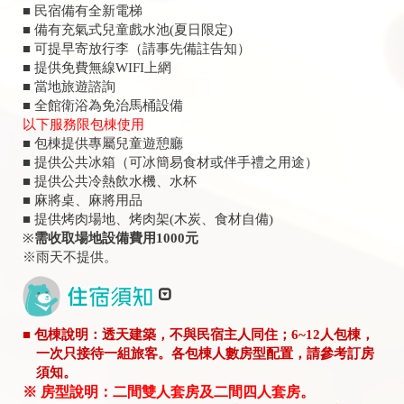
■ 民宿備有全新電梯
​■ 備有充氣式兒童戲水池(夏日限定)
■ 可提早寄放行李（請事先備註告知）
■ 提供免費無線WIFI上網
■ 當地旅遊諮詢
■ 全館衛浴為免治馬桶設備
以下服務限包棟使用
■ 包棟提供專屬兒童遊憩廳
■ 提供公共冰箱（可冰簡易食材或伴手禮之用途）
■ 提供公共冷熱飲水機、水杯
■ 麻將桌、麻將用品
■ 提供烤肉場地、烤肉架(木炭、食材自備)
※
需收取場地設備費用1000元
※雨天不提供。
■ 包棟說明：透天建築，不與民宿主人同住；6~12人包棟，
一次只接待一組旅客。各包棟人數房型配置，請參考訂房
須知。
※ 房型說明：二間雙人套房及二間四人套房。