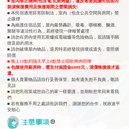
■ 室內禁止燒烤(包含電.瓦斯烤盤)，違反者需負擔民宿室內
裝潢恢復費用及恢復期間之營業損失!
■ 本民宿適用菸害防制法，室內（包含公共空間與房間）禁
止吸煙
■ 為維護住宿品質，屋內嚴禁轟趴、吸毒、嚼檳榔、酗酒、
聚賭等違法性行為，若經發現一律報警處理
■ 請勿在房內使用瓦斯爐或電磁爐等危險物品，並請隨手關
燈及節約用水
■ 請勿破壞屋內物品，退房時若經發現損壞或遺失，需照價
賠償
■ 晚上10點到隔天早上8點禁止唱歌烤肉喧嘩
■ 包棟使用廚房時，需支付保證金6000元，清潔恢復後才返
還。
■ 個人貴重物品請自行妥善保管、如有遺失恕不負責，敬請
見諒
■ 請把民宿當成您自己的家一樣愛護，並期盼您常回來看我
們
■ 若有服務不周之處請告訴我們， 謝謝您的合作，祝旅途平
安順心