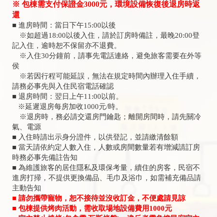
※ 包棟需支付保證金3000元，環境設備恢復後退房時返
還
■ 進房時間：當日下午15:00以後
※如超過18:00以後入住，請於訂房時備註，最晚20:00登
記入住，逾時恕不保留亦不退費。
※入住30分鐘前，請事先電話連絡，避免旅客需要在外等
侯
※若因行程可能延誤，無法在規定時間內辦理入住手續，
請務必事先與入住民宿電話確認
■ 退房時間：翌日上午11:00以前。
※延遲退房每房加收1000元/時。
※退房時，務必請交還房門鑰匙；離開房間時，請先關冷
氣、電源
■ 入住時請出示身分證件，以供登記，並請繳清餘額
■ 當天請依約定人數入住，人數或房間數量若有增減請訂房
時務必事先備註告知
■ 為維護旅客的居住隱私及環保考量，續住的房客，民宿不
進房打掃，不提供更換備品、毛巾及浴巾，如需補充備品請
主動告知
■ 請勿攜帶寵物，恕不接待並沒收訂金，不便處請見諒
■ 包棟提供烤肉活動，需收取場地設備費用1000元