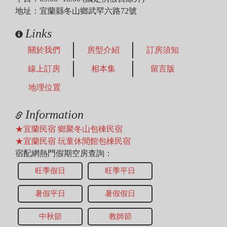
地址：宜蘭縣冬山鄉武罕六路72號
Links
關於我們
房型介紹
訂房須知
線上訂房
相本集
留言版
地理位置
Information
★宜蘭民宿 鄉聚冬山包棟民宿
★宜蘭民宿 玩童休閒館包棟民宿
宿配網熱門假期空房查詢：
旺季假日
旺季平日
暑假平日
暑假假日
中秋節
教師節