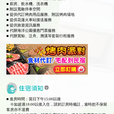
■ 廚房、飲水機、洗衣機
■ 附設寬敞停車空間
■ 提供代訂烤肉用品服務、附設烤肉場地
■ 提供花蓮火車站接送服務
■ 提供旅遊資訊服務
■ 代辦海洋公園優惠門票服務
■ 代辦賞鯨、泛舟、溯溪等套裝行程服務
■ 進房時間：當日下午15:00以後
※如超過18:00以後入住，請於訂房時備註，逾時恕不保留
客房亦不退費