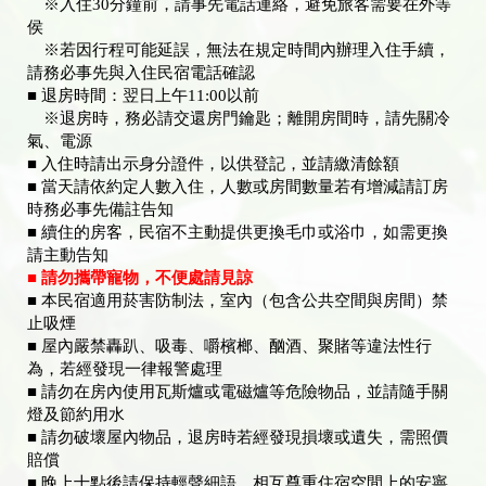
※入住30分鐘前，請事先電話連絡，避免旅客需要在外等
侯
※若因行程可能延誤，無法在規定時間內辦理入住手續，
請務必事先與入住民宿電話確認
■ 退房時間：翌日上午11:00以前
※退房時，務必請交還房門鑰匙；離開房間時，請先關冷
氣、電源
■ 入住時請出示身分證件，以供登記，並請繳清餘額
■ 當天請依約定人數入住，人數或房間數量若有增減請訂房
時務必事先備註告知
■ 續住的房客，民宿不主動提供更換毛巾或浴巾，如需更換
請主動告知
■ 請勿攜帶寵物，不便處請見諒
■ 本民宿適用菸害防制法，室內（包含公共空間與房間）禁
止吸煙
■ 屋內嚴禁轟趴、吸毒、嚼檳榔、酗酒、聚賭等違法性行
為，若經發現一律報警處理
■ 請勿在房內使用瓦斯爐或電磁爐等危險物品，並請隨手關
燈及節約用水
■ 請勿破壞屋內物品，退房時若經發現損壞或遺失，需照價
賠償
■ 晚上十點後請保持輕聲細語，相互尊重住宿空間上的安寧