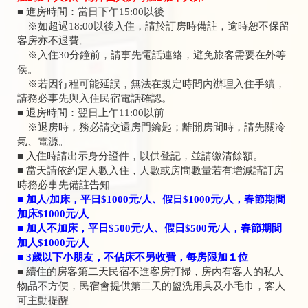
■ 進房時間：當日下午15:00以後
※如超過18:00以後入住，請於訂房時備註，逾時恕不保留
客房亦不退費。
※入住30分鐘前，請事先電話連絡，避免旅客需要在外等
侯。
※若因行程可能延誤，無法在規定時間內辦理入住手續，
請務必事先與入住民宿電話確認。
■ 退房時間：翌日上午11:00以前
※退房時，務必請交還房門鑰匙；離開房間時，請先關冷
氣、電源。
■ 入住時請出示身分證件，以供登記，並請繳清餘額。
■ 當天請依約定人數入住，人數或房間數量若有增減請訂房
時務必事先備註告知
■ 加人/加床，平日$1000元/人、假日$1000元/人，春節期間
加床$1000元/人
■ 加人不加床，平日$500元/人、假日$500元/人，春節期間
加人$1000元/人
■ 3歲以下小朋友，不佔床不另收費，每房限加１位
■ 續住的房客第二天民宿不進客房打掃，房內有客人的私人
物品不方便，民宿會提供第二天的盥洗用具及小毛巾，客人
可主動提醒