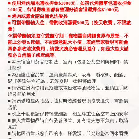
■ 使用烤肉場地需收押金$1000元，如請代烤攤車也需收押金
1000元，待退房檢查都有整理好後會退還押金$1000元
■ 烤肉或煮食請自備免洗餐具
■ 可攜帶寵物入住，需酌收清潔費500元（按天收費，不限數
量）
※攜帶寵物須遵守愛寵守則：寵物需自備糧食尿布尿墊，不
能上沙發&床鋪、不能隨意亂大小便，若經管家發現可能會
再多斟收清潔費用，請愛犬務必管理及遵守，如是大型犬請
務必自備籠子或牽繩等。
■ 本民宿適用菸害防制法，室內（包含公共空間與房間）禁
止吸煙
■ 為維護住宿品質，屋內嚴禁轟趴、吸毒、嚼檳榔、酗酒、
聚賭等違法性行為，若經發現一律報警處理
■ 請勿在房內使用瓦斯爐或電磁爐等危險物品，並請隨手關
燈及節約用水
■ 請勿破壞屋內物品，退房時若經發現損壞或遺失，需照價
賠償
■ 晚上十點後請保持輕聲細語，相互尊重住宿空間上的安寧
■ 個人貴重物品請自行妥善保管、如有遺失恕不負責，敬請
見諒
■ 請把民宿當成您自己的家一樣愛護，並期盼您常回來看我