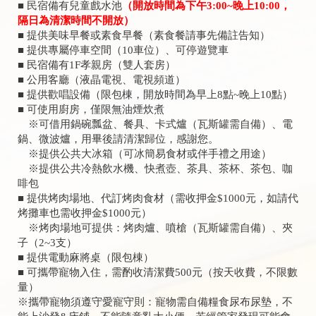
■ 民宿備有兒童戲水池
（開放時間為下午3:00~晚上10:00，
隔日為清潔時間不開放）
■ 提供美味早餐或素食早餐（素食餐請事先備註告知）
■ 提供專屬停車空間（10車位）、可停遊覽車
■ 民宿備有1F孝親房（雙人套房）
■ 公用客廳（液晶電視、電視頻道）
■ 提供歡唱設備（限包棟，開放時間為早上8點~晚上10點）
■ 可使用廚房，僅限無油煙炊煮
※可借用鍋碗瓢盆、餐具、卡式爐（瓦斯罐需自備）、電
鍋、微波爐，用畢後請清潔歸位，感謝您。
※提供公共大冰箱（可冰簡易食材或伴手禮之用途）
※提供公共冷熱飲水機、快煮壺、茶具、茶杯、茶包、咖
啡包
■ 提供烤肉場地、代訂烤肉食材（需收押金$1000元，如請代
烤攤車也需收押金$1000元）
※烤肉場地可提供：烤肉爐、噴槍（瓦斯罐需自備）、夾
子（2~3支）
■ 提供電動麻將桌（限包棟）
■ 可攜帶寵物入住，需酌收清潔費500元（按天收費，不限數
量）
※攜帶寵物須遵守愛寵守則：寵物需自備糧食尿布尿墊，不