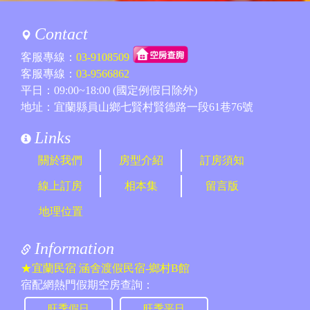
Contact
客服專線：
03-9108509
客服專線：
03-9566862
平日：09:00~18:00 (國定例假日除外)
地址：宜蘭縣員山鄉七賢村賢德路一段61巷76號
Links
關於我們
房型介紹
訂房須知
線上訂房
相本集
留言版
地理位置
Information
★宜蘭民宿 涵舍渡假民宿-鄉村B館
宿配網熱門假期空房查詢：
旺季假日
旺季平日