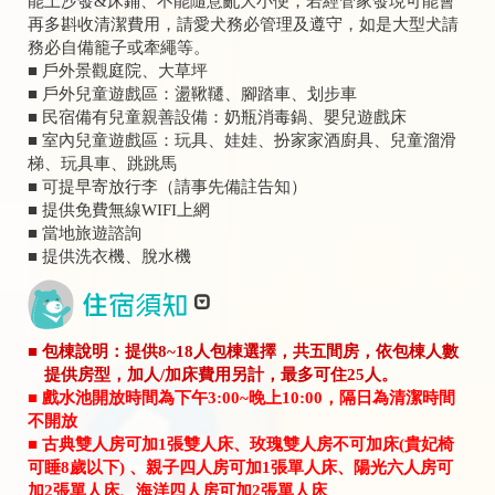
能上沙發&床鋪、不能隨意亂大小便，若經管家發現可能會
再多斟收清潔費用，請愛犬務必管理及遵守，如是大型犬請
務必自備籠子或牽繩等。
■ 戶外景觀庭院、大草坪
■ 戶外兒童遊戲區：盪鞦韆、腳踏車、划步車
■ 民宿備有兒童親善設備：奶瓶消毒鍋、嬰兒遊戲床
■ 室內兒童遊戲區：玩具、娃娃、扮家家酒廚具、兒童溜滑
梯、玩具車、跳跳馬
■ 可提早寄放行李（請事先備註告知）
■ 提供免費無線WIFI上網
■ 當地旅遊諮詢
■ 提供洗衣機、脫水機
■ 包棟說明：提供8~18人包棟選擇，共五間房，依包棟人數
提供房型，加人/加床費用另計，最多可住25人。
■ 戲水池
開放時間為下午3:00~晚上10:00，隔日為清潔時間
不開放
■ 古典雙人房可加1張雙人床、玫瑰雙人房不可加床(貴妃椅
可睡8歲以下) 、親子四人房可加1張單人床、陽光六人房可
加2張單人床、海洋四人房可加2張單人床