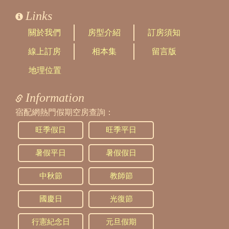
Links
關於我們
房型介紹
訂房須知
線上訂房
相本集
留言版
地理位置
Information
宿配網熱門假期空房查詢：
旺季假日
旺季平日
暑假平日
暑假假日
中秋節
教師節
國慶日
光復節
行憲紀念日
元旦假期