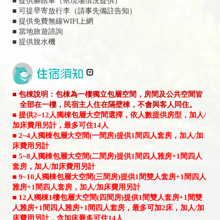
■ 提供腳踏車（依現場情況提供）
■ 可提早寄放行李（請事先備註告知）
■ 提供免費無線WIFI上網
■ 當地旅遊諮詢
■ 提供脫水機
■ 包棟說明：包棟為一樓獨立包層空間，房間及公共空間皆
全部在一樓，民宿主人住在隔壁棟，不會與客人同住。
​■ 提供2~12人獨棟包層大空間選擇，依人數提供房型，加人/
加床費用另計，最多可住14人
■ 2~4人獨棟包層大空間(一間房)提供1間四人套房，加人/加
床費用另計
■ 5~8人獨棟包層大空間(二間房)提供1間四人雅房+1間四人
套房，加人/加床費用另計
■ 9~10人獨棟包層大空間(三間房)提供1間雙人套房+1間四人
雅房+1間四人套房，加人/加床費用另計
■ 12人獨棟1樓包層大空間(四間房)提供1間雙人套房+1間雙
人雅房+1間四人雅房+1間四人套房，最多可加2床，加人/加
床費用另計，含加床最多可住14人