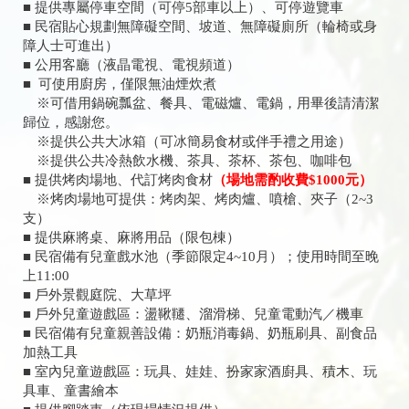
■ 提供專屬停車空間（可停5部車以上）、可停遊覽車
■ 民宿貼心規劃無障礙空間、坡道、無障礙廁所（輪椅或身
障人士可進出）
■ 公用客廳（液晶電視、電視頻道）
■ 可使用廚房，僅限無油煙炊煮
※可借用鍋碗瓢盆、餐具、電磁爐、電鍋，用畢後請清潔
歸位，感謝您。
※提供公共大冰箱（可冰簡易食材或伴手禮之用途）
※提供公共冷熱飲水機、茶具、茶杯、茶包、咖啡包
■ 提供烤肉場地、代訂烤肉食材
（場地需酌收費$1000元）
※烤肉場地可提供：烤肉架、烤肉爐、噴槍、夾子（2~3
支）
■ 提供麻將桌、麻將用品（限包棟）
■ 民宿備有兒童戲水池（季節限定4~10月）；使用時間至晚
上11:00
■ 戶外景觀庭院、大草坪
■ 戶外兒童遊戲區：盪鞦韆、溜滑梯、兒童電動汽／機車
■ 民宿備有兒童親善設備：奶瓶消毒鍋、奶瓶刷具、副食品
加熱工具
■ 室內兒童遊戲區：玩具、娃娃、扮家家酒廚具、積木、玩
具車、童書繪本