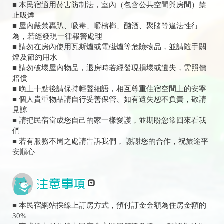
■ 本民宿適用菸害防制法，室內（包含公共空間與房間）禁
止吸煙
■ 屋內嚴禁轟趴、吸毒、嚼檳榔、酗酒、聚賭等違法性行
為，若經發現一律報警處理
■ 請勿在房內使用瓦斯爐或電磁爐等危險物品，並請隨手關
燈及節約用水
■ 請勿破壞屋內物品，退房時若經發現損壞或遺失，需照價
賠償
■ 晚上十點後請保持輕聲細語，相互尊重住宿空間上的安寧
■ 個人貴重物品請自行妥善保管、如有遺失恕不負責，敬請
見諒
■ 請把民宿當成您自己的家一樣愛護，並期盼您常回來看我
們
■ 若有服務不周之處請告訴我們， 謝謝您的合作，祝旅途平
安順心
■ 本民宿網站採線上訂房方式，預付訂金金額為住房金額的
30%