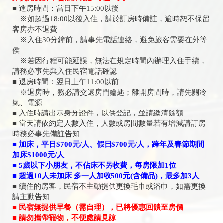
■ 進房時間：當日下午15:00以後
※如超過18:00以後入住，請於訂房時備註，逾時恕不保留
客房亦不退費
※入住30分鐘前，請事先電話連絡，避免旅客需要在外等
侯
※若因行程可能延誤，無法在規定時間內辦理入住手續，
請務必事先與入住民宿電話確認
■ 退房時間：翌日上午11:00以前
※退房時，務必請交還房門鑰匙；離開房間時，請先關冷
氣、電源
■ 入住時請出示身分證件，以供登記，並請繳清餘額
■ 當天請依約定人數入住，人數或房間數量若有增減請訂房
時務必事先備註告知
■ 加床，平日$700元/人、假日$700元/人，跨年及春節期間
加床$1000元/人
■ 5歲以下小朋友，不佔床不另收費，每房限加1位
■ 超過10人未加床 多一人加收500元(含備品)，最多加3人
■ 續住的房客，民宿不主動提供更換毛巾或浴巾，如需更換
請主動告知
■ 民宿無提供早餐（需自理），已將優惠回饋至房價
■ 請勿攜帶寵物，不便處請見諒