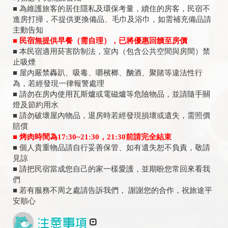
■ 為維護旅客的居住隱私及環保考量，續住的房客，民宿不
進房打掃，不提供更換備品、毛巾及浴巾，如需補充備品請
主動告知
■ 民宿無提供早餐（需自理），已將優惠回饋至房價
■ 本民宿適用菸害防制法，室內（包含公共空間與房間）禁
止吸煙
■ 屋內嚴禁轟趴、吸毒、嚼檳榔、酗酒、聚賭等違法性行
為，若經發現一律報警處理
■ 請勿在房內使用瓦斯爐或電磁爐等危險物品，並請隨手關
燈及節約用水
■ 請勿破壞屋內物品，退房時若經發現損壞或遺失，需照價
賠償
■ 烤肉時間為17:30~21:30，21:30前請完全結束
■ 個人貴重物品請自行妥善保管、如有遺失恕不負責，敬請
見諒
■ 請把民宿當成您自己的家一樣愛護，並期盼您常回來看我
們
■ 若有服務不周之處請告訴我們， 謝謝您的合作，祝旅途平
安順心