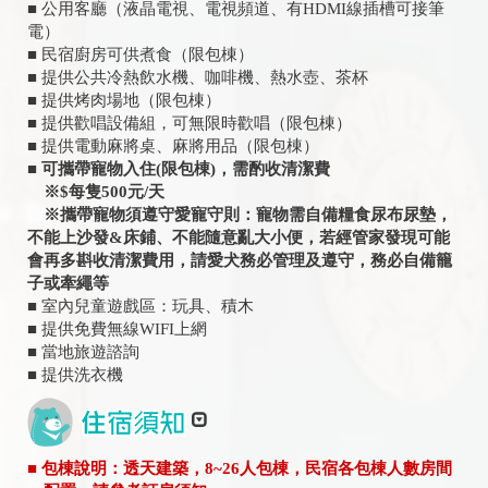
■ 公用客廳（液晶電視、電視頻道、有HDMI線插槽可接筆
電）
■ 民宿廚房可供煮食（限包棟）
■ 提供公共冷熱飲水機、咖啡機、熱水壺、茶杯
■ 提供烤肉場地（限包棟）
■ 提供歡唱設備組，可無限時歡唱（限包棟）
■ 提供電動麻將桌、麻將用品（限包棟）
■ 可攜帶寵物入住(限包棟)，需酌收清潔費
※$每隻500元/天
※攜帶寵物須遵守愛寵守則：寵物需自備糧食尿布尿墊，
不能上沙發&床鋪、不能隨意亂大小便，若經管家發現可能
會再多斟收清潔費用，請愛犬務必管理及遵守，務必自備籠
子或牽繩等
■ 室內兒童遊戲區：玩具、積木
■ 提供免費無線WIFI上網
■ 當地旅遊諮詢
■ 提供洗衣機
■ 包棟說明：透天建築，8~26人包棟，民宿各包棟人數房間