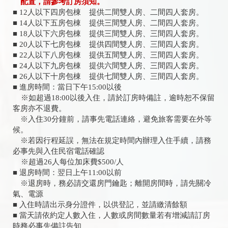
配置，請參考訂房須知。
■ 12人以下四房包棟 提供二間雙人房、二間四人套房。
​■ 14人以下五房包棟 提供三間雙人房、二間四人套房。
■ 18人以下六房包棟 提供三間雙人房、三間四人套房。
​■ 20人以下七房包棟 提供四間雙人房、三間四人套房。
​■ 22人以下八房包棟 提供五間雙人房、三間四人套房。
​■ 24人以下九房包棟 提供六間雙人房、三間四人套房。
​■ 26人以下十房包棟 提供七間雙人房、三間四人套房。
■ 進房時間：當日下午15:00以後
※如超過18:00以後入住，請於訂房時備註，逾時恕不保留
客房亦不退費。
※入住30分鐘前，請事先電話連絡，避免旅客需要在外等
候。
※若因行程延誤，無法在規定時間內辦理入住手續，請務
必事先與入住民宿電話確認
※超過26人每位加床費$500/人
■ 退房時間：翌日上午11:00以前
※退房時，務必請交還房門鑰匙；離開房間時，請先關冷
氣、電源
■ 入住時請出示身分證件，以供登記，並請繳清餘額
■ 當天請依約定人數入住，人數或房間數量若有增減請訂房
時務必事先備註告知