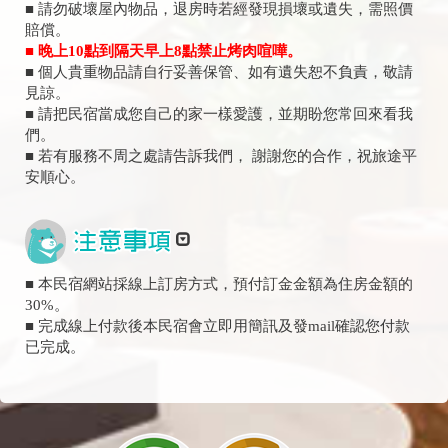
■ 請勿破壞屋內物品，退房時若經發現損壞或遺失，需照價
賠償。
■ 晚上10點到隔天早上8點禁止烤肉喧嘩。
■ 個人貴重物品請自行妥善保管、如有遺失恕不負責，敬請
見諒。
■ 請把民宿當成您自己的家一樣愛護，並期盼您常回來看我
們。
■ 若有服務不周之處請告訴我們， 謝謝您的合作，祝旅途平
安順心。
■ 本民宿網站採線上訂房方式，預付訂金金額為住房金額的
30%。
■ 完成線上付款後本民宿會立即用簡訊及發mail確認您付款
已完成。