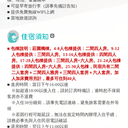
梯、球池、童書繪本
■ 可提早寄放行李（請事先備註告知）
■ 提供免費無線WIFI上網
■ 當地旅遊諮詢
■ 包棟說明：莊園獨棟。4-8人包棟提供：二間四人房。9-12
人包棟提供：三間四人房。13-16人包棟提供：四間四人
房。17-20人包棟提供：三間四人房+六人房。21-24人包棟
提供：四間四人房+六人房。25-30人包棟，民宿共有二間
二人套房＋二間四人雅房＋三間四人套房＋六人套房。加
人加床費用另計，最多可住到40人
■ 進房時間：當日下午16:00以後
※如超過18:00以後入住，請於訂房時備註，逾時恕不保留
客房亦不退費
※入住30分鐘前，請事先電話連絡，避免旅客需要在外等
候
※若因行程可能延誤，無法在規定時間內辦理入住手續，
請務必事先與入住民宿電話確認
■ 退房時間：翌日上午11:00以前