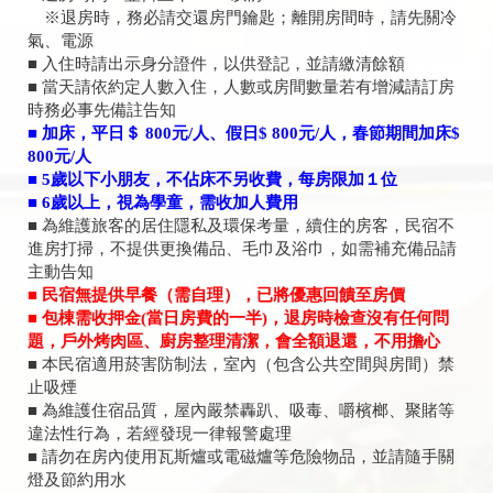
※退房時，務必請交還房門鑰匙；離開房間時，請先關冷
氣、電源
■ 入住時請出示身分證件，以供登記，並請繳清餘額
■ 當天請依約定人數入住，人數或房間數量若有增減請訂房
時務必事先備註告知
■ 加床，平日＄ 800元/人、假日$ 800元/人，春節期間加床$
800元/人
■ 5歲以下小朋友，不佔床不另收費，每房限加１位
■ 6歲以上，視為學童，需收加人費用
■ 為維護旅客的居住隱私及環保考量，續住的房客，民宿不
進房打掃，不提供更換備品、毛巾及浴巾，如需補充備品請
主動告知
■ 民宿無提供早餐（需自理），已將優惠回饋至房價
■ 包棟需收押金(當日房費的一半)，退房時檢查沒有任何問
題，戶外烤肉區、廚房整理清潔，會全額退還，不用擔心
■ 本民宿適用菸害防制法，室內（包含公共空間與房間）禁
止吸煙
■ 為維護住宿品質，屋內嚴禁轟趴、吸毒、嚼檳榔、聚賭等
違法性行為，若經發現一律報警處理
■ 請勿在房內使用瓦斯爐或電磁爐等危險物品，並請隨手關
燈及節約用水