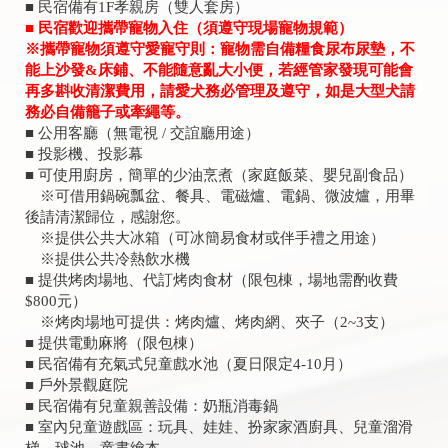
■ 民宿備有1F孝親房（雙人套房）
■ 民宿歡迎攜帶寵物入住（須遵守現場寵物規範）
※攜帶寵物須遵守愛寵守則：寵物需自備糧食尿布尿墊，不
能上沙發&床鋪、不能隨意亂大小便，若經管家發現可能會
再多斟收清潔費用，請愛犬務必管理及遵守，如是大型犬請
務必自備籠子或牽繩等。
■ 公用客廳（無電視 / 交誼廳用途）
■ 投影機、投影幕
■ 可使用廚房，簡單的少油烹煮（家庭飯菜、嬰兒副食品）
※可借用鍋碗瓢盆、餐具、電磁爐、電鍋、微波爐，用畢
後請清潔歸位，感謝您。
※提供公共大冰箱（可冰簡易食材或伴手禮之用途）
※提供公共冷熱飲水機
■ 提供烤肉場地、代訂烤肉食材（限包棟，場地需酌收費
$800元）
※烤肉場地可提供：烤肉爐、烤肉網、夾子（2~3支）
■ 提供電動麻將（限包棟）
■ 民宿備有充氣式兒童戲水池（夏日限定4-10月）
■ 戶外景觀庭院
■ 民宿備有兒童親善設備：奶瓶消毒鍋
■ 室內兒童遊戲區：玩具、娃娃、扮家家酒廚具、兒童溜滑