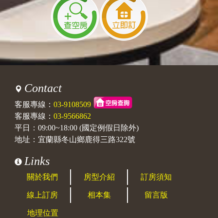
Contact
客服專線：
03-9108509
客服專線：
03-9566862
平日：09:00~18:00 (國定例假日除外)
地址：宜蘭縣冬山鄉鹿得三路322號
Links
關於我們
房型介紹
訂房須知
線上訂房
相本集
留言版
地理位置