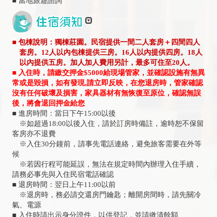
■ 當地旅遊諮詢
■ 包棟說明：獨棟莊園。民宿提供一間二人套房＋四間四人
套房。12人以內包棟提供三房。16人以內提供四房。18人
以內提供五房。加人加人費用另計，最多可住至20人。
■
入住時，請繳交押金
$5000
給現場管家，並確認設施有無異
常或是毀損
，
如有發現
,
請立即反映
，
在您退房時，管家確認
沒有任何破壞及損害，家具器材有無恢復至原位
，
確認無誤
後
，
將會退回押金給您
■ 進房時間：當日下午15:00以後
※如超過18:00以後入住，請於訂房時備註，逾時恕不保留
客房亦不退費
※入住30分鐘前，請事先電話連絡，避免旅客需要在外等
候
※若因行程可能延誤，無法在規定時間內辦理入住手續，
請務必事先與入住民宿電話確認
■ 退房時間：翌日上午11:00以前
※退房時，務必請交還房門鑰匙；離開房間時，請先關冷
氣、電源
■ 入住時請出示身分證件，以供登記，並請繳清餘額