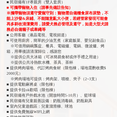
■ 民宿備有1F孝親房（雙人套房）
■ 可攜帶寵物入住（請事先備註告知）
※攜帶寵物須遵守愛寵守則：寵物需自備糧食尿布尿墊，不
能上沙發&床鋪、不能隨意亂大小便，若經管家發現可能會
再多斟收清潔費用，請愛犬務必管理及遵守，如是大型犬請
務必自備籠子或牽繩等
■ 公用客廳（液晶電視、電視頻道）
■ 可使用廚房，簡單的少油烹煮（家庭飯菜、嬰兒副食品）
※可借用鍋碗瓢盆、餐具、電磁爐、電鍋、微波爐、烤
箱，用畢後請清潔歸位，感謝您
※提供公共大冰箱（可冰簡易食材或伴手禮之用途）
※提供公共冷熱飲水機、茶具、茶杯
■ 提供烤肉場地、代訂烤肉食材（限包棟，場地需酌收費$
2000元）
※烤肉場地可提供：烤肉架、噴槍、夾子（2~3支）
■ 提供電動麻將桌（限包棟）
■ 提供卡拉ok歡唱（限包棟）
■ 民宿備有戶外戲水池（開放時間5-10月）、籃球場
■ 民宿備有兒童親善設備：奶瓶消毒鍋、奶瓶刷具
■ 室內兒童遊戲區：兒童溜滑梯、球池
■ 提供免費無線WIFI上網