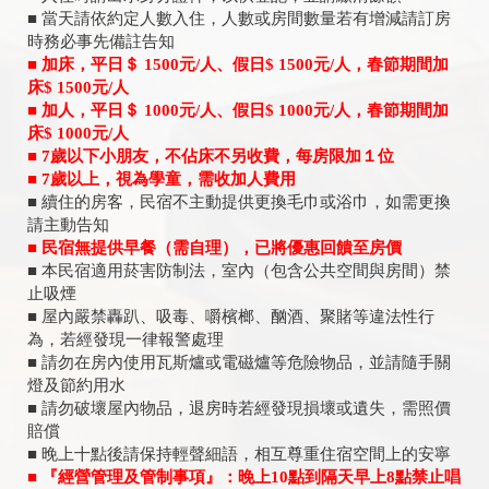
■ 當天請依約定人數入住，人數或房間數量若有增減請訂房
時務必事先備註告知
■
加床，平日＄
1500
元
/
人、假日
$ 1500
元
/
人，春節期間加
床
$ 1500
元
/
人
■
加人，平日＄
1000
元
/
人、假日
$ 1000
元
/
人，春節期間加
床
$ 1000
元
/
人
■ 7
歲以下小朋友，不佔床不另收費，每房限加１位
■ 7
歲以上，視為學童，需收加人費用
■ 續住的房客，民宿不主動提供更換毛巾或浴巾，如需更換
請主動告知
■
民宿無提供早餐（需自理），已將優惠回饋至房價
■ 本民宿適用菸害防制法，室內（包含公共空間與房間）禁
止吸煙
■ 屋內嚴禁轟趴、吸毒、嚼檳榔、酗酒、聚賭等違法性行
為，若經發現一律報警處理
■ 請勿在房內使用瓦斯爐或電磁爐等危險物品，並請隨手關
燈及節約用水
■ 請勿破壞屋內物品，退房時若經發現損壞或遺失，需照價
賠償
■ 晚上十點後請保持輕聲細語，相互尊重住宿空間上的安寧
■ 『經營管理及管制事項』：晚上10點到隔天早上8點禁止唱