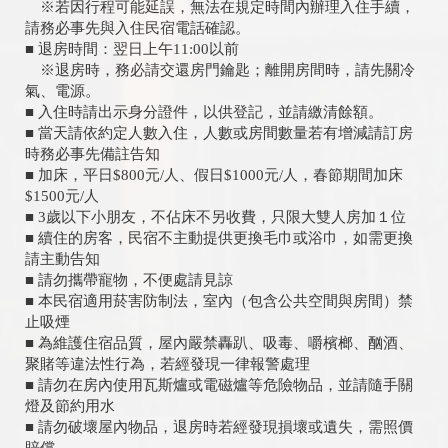
※若因行程可能延誤，無法在規定時間內辦理入住手續，
請務必事先與入住民宿電話確認。
■ 退房時間：翌日上午11:00以前
※退房時，務必請交還房門鑰匙；離開房間時，請先關冷
氣、電源。
■ 入住時請出示身分證件，以供登記，並請繳清餘額。
■ 當天請依約定人數入住，人數或房間數量若有增減請訂房
時務必事先備註告知
■ 加床，平日$800元/人、假日$1000元/人，春節期間加床
$1500元/人
■ 3歲以下小朋友，不佔床不另收費，只限大雙人房加１位
■ 續住的房客，民宿不主動提供更換毛巾或浴巾，如需更換
請主動告知
■ 請勿攜帶寵物，不便處請見諒
■ 本民宿適用菸害防制法，室內（包含公共空間與房間）禁
止吸煙
■ 為維護住宿品質，屋內嚴禁轟趴、吸毒、嚼檳榔、酗酒、
聚賭等違法性行為，若經發現一律報警處理
■ 請勿在房內使用瓦斯爐或電磁爐等危險物品，並請隨手關
燈及節約用水
■ 請勿破壞屋內物品，退房時若經發現損壞或遺失，需照價