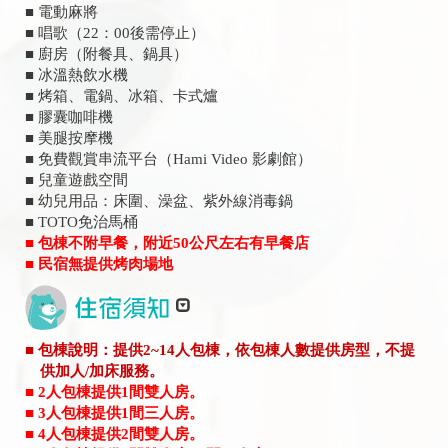
■ 電動麻將
■ 唱歌（22：00後需停止）
■ 廚房（附餐具、鍋具）
■ 冰溫熱飲水機
■ 烤箱、電鍋、冰箱、卡式爐
■ 膠囊咖啡機
■ 美腿按摩機
■ 免費觀賞串流平台（Hami Video 影劇館）
■ 兒童遊戲空間
■ 幼兒用品：床圍、澡盆、紫外線消毒鍋
■ TOTO免治馬桶
■ 包棟不附早餐，附近50公尺左右有早餐店
■ 民宿無提供烤肉場地
■ 包棟說明：提供2~14人包棟，依包棟人數提供房型，不提
供加人/加床服務。
■ 2人包棟提供1間雙人房。
■ 3人包棟提供1間三人房。
■ 4人包棟提供2間雙人房。