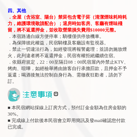
四、其他
．全屋（含浴室、陽台）禁菸包含電子菸（清潔煙味耗時耗
力，維護環境敬請配合）；退房時如客房、客廳有煙味殘
留，將不返還押金，並收取營業損失費用$10000元整。
．本宿路邊白線方便停車；騎樓僅供停放機車。
．為保障彼此權益，民宿騎樓及客廳設有監視器。
．禁止一切違法行為，如經發現將報警處理；並請勿施放煙
火，此列違者將不返還押金，民宿有權拒絕繼續住宿。
．依縣府規定，22：00至隔日08：00民宿屋內外禁止KTV、
烤肉、喧嘩，如經檢舉將由旅客自行承擔罰款，且押金不予
返還；喝酒後無法控制自身行為、需徹夜狂歡者，請勿下
訂。
■ 本民宿網站採線上訂房方式，預付訂金金額為住房金額的
30%。
■ 完成線上付款後本民宿會立即用簡訊及發mail確認您付款
已完成。