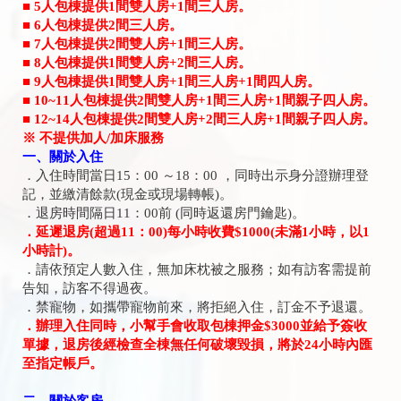
■ 5人包棟提供1間雙人房+1間三人房。
■ 6人包棟提供2間三人房。
■ 7人包棟提供2間雙人房+1間三人房。
■ 8人包棟提供1間雙人房+2間三人房。
■ 9人包棟提供1間雙人房+1間三人房+1間四人房。
■ 10~11人包棟提供2間雙人房+1間三人房+1間親子四人房。
■ 12~14人包棟提供2間雙人房+2間三人房+1間親子四人房。
※ 不提供加人/加床服務
一、關於入住
．入住時間當日15：00 ～18：00 ，同時出示身分證辦理登
記，並繳清餘款(現金或現場轉帳)。
．退房時間隔日11：00前 (同時返還房門鑰匙)。
．延遲退房(超過11：00)每小時收費$1000(未滿1小時，以1
小時計)。
．請依預定人數入住，無加床枕被之服務；如有訪客需提前
告知，訪客不得過夜。
．禁寵物，如攜帶寵物前來，將拒絕入住，訂金不予退還。
．辦理入住同時，小幫手會收取包棟押金$3000並給予簽收
單據，退房後經檢查全棟無任何破壞毀損，將於24小時內匯
至指定帳戶。