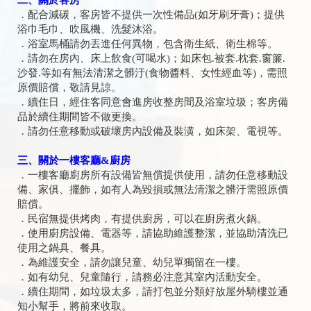
二、關於客房
．配合減碳，客房皆不提供一次性備品(如牙刷牙膏)；提供
浴巾毛巾、吹風機、洗髮沐浴。
．浴室馬桶請勿丟進任何異物，包含衛生紙、衛生棉等。
．請勿在房內、床上飲食(可喝水)；如床包.被套.枕套.窗簾.
沙發.等如有無法清潔之髒汙(食物醬料、女性經血等)，需照
原價賠償，敬請見諒。
．續住日，經住客同意會進房收整房間及浴室垃圾；客房備
品於續住期間皆不做更換。
．請勿任意移動或破壞房內設備及裝潢，如床架、電視等。
三、關於一樓客廳&廚房
．一樓客廳廚房所有設備皆無償提供使用，請勿任意移動設
備、家俱、擺飾，如有人為毀損或無法清潔之髒汙需照原價
賠償。
．民宿無提供烤肉，有提供廚房，可以在廚房煮火鍋。
．使用廚房設備、電器等，請協助維護整潔，並協助清洗已
使用之鍋具、餐具。
．為維護安全，請勿讓兒童、幼兒單獨留在一樓。
．如有幼兒、兒童隨行，請務必注意其室內活動安全。
．續住期間，如垃圾太多，請打包並分類好放屋外騎樓並通
知小幫手，將前來收取。