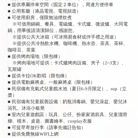
■ 提供專屬停車空間（固定２車位），周邊方便停車
■ 公用客廳（液晶電視、電視頻道）
■ 可使用廚房，僅限無油煙炊煮
※可借用鍋碗、餐具、電磁爐、卡式爐、微波爐、大同電
鍋，用畢後請清潔歸位，感謝您。
※提供公共大冰箱（可冰簡易食材或伴手禮之用途）
※提供公共冷熱飲水機、咖啡機、熱水壺、茶具、茶杯、
咖啡豆、茶葉
■ 提供烤肉場地（限包棟）
※烤肉場地可提供：卡式爐烤肉設備、夾子（2~3支）、
瓦斯罐
■ 提供卡拉OK歡唱（限包棟）
■ 提供電動麻將桌、一般麻將桌（限包棟）
■ 民宿備有充氣式兒童戲水池（夏日6-9月限定）、sup（立
槳）
■ 民宿備有兒童親善設備：奶瓶消毒鍋、嬰兒澡盆、嬰兒沐
浴乳、沐浴小板凳
■ 室內兒童遊戲區：玩具、公仔、扮家家酒廚具、兒童溜滑
梯、積木、桌遊、圖書繪本、cosplay衣服
■ 可提早寄放行李（請事先備註告知）
■ 提供免費無線WIFI上網