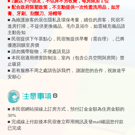
■ 2歲以下小朋友，不佔床不另收費，每房限加１位
■ 配合政府限塑政策，不主動提供一次性盥洗用品，如牙
膏、牙刷、刮鬍刀、浴帽等
■ 為維護旅客的居住隱私及環保考量，續住的房客，民宿不
進房打掃，不提供更換備品、毛巾及浴巾，如需補充備品請
主動告知
■ 民宿提供下午茶點心，民宿無提供早餐（需自理），已將
優惠回饋至房價
■ 請勿攜帶寵物，不便處請見諒
■ 本民宿適用煙害防制法，室內（包含公共空間與房間）禁
止吸菸
■ 若有服務不周之處請告訴我們， 謝謝您的合作，祝旅途平
安順心
■ 本民宿網站採線上訂房方式，預付訂金金額為住房金額的
30%
■ 完成線上付款後本民宿會立即用簡訊及發mail確認您付款
已完成