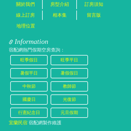
關於我們
房型介紹
訂房須知
線上訂房
相本集
留言版
地理位置
Information
宿配網熱門假期空房查詢：
旺季假日
旺季平日
暑假平日
暑假假日
中秋節
教師節
國慶日
光復節
行憲紀念日
元旦假期
宜蘭民宿
宿配網製作維護