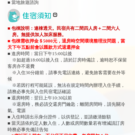
■ 當地旅遊諮詢
■ 包棟說明：連棟透天。民宿共有二間四人房＋二間六人
房。無提供加人加床服務。
■ 包棟需收押金＄5000元，退房時空間環境整理沒問題，當
天下午五點前會以匯款方式退還押金
■ 進房時間：當日下午15:00以後
※如超過18:00以後入住，請於訂房時備註，逾時恕不保留
客房亦不退費
※入住30分鐘前，請事先電話連絡，避免旅客需要在外等
候
※若因行程可能延誤，無法在規定時間內辦理入住手續，
請務必事先與入住民宿電話確認
■ 退房時間：翌日上午10:30以前
※退房時，務必請交還房門鑰匙；離開房間時，請先關冷
氣、電源
■ 入住時請出示身分證件，以供登記，並請繳清餘額
■ 當天請依約定人數入住，人數或房間數量若有增減請訂房
時務必事先備註告知