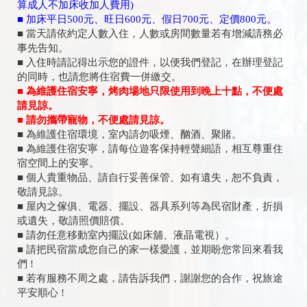
算成人不加床收加人費用)
■ 加床平日500元、旺日600元、假日700元、定價800元。
■ 當天請依約定人數入住，人數或房間數量若有增減請務必
事先告知。
■ 入住時請記得出示您的證件，以便我們登記，在辦理登記
的同時，也請您將住宿費一併繳交。
■ 為維護住宿安寧，烤肉場地只限使用到晚上十點，不便處
請見諒。​
■ 請勿攜帶寵物，不便處請見諒。
■ 為維護住宿環境，室內請勿吸煙、酗酒、聚賭。
■ 為維護住宿安寧，請每位遊客保持輕聲細語，相互尊重住
宿空間上的安寧。
■ 個人貴重物品、請自行妥善保管、如有遺失，恕不負責，
敬請見諒。
■ 屋內之傢俱、電器、擺設、器具系列等為民宿財產，折損
或遺失，敬請照價賠償。
■ 請勿任意移動室內擺設(如床舖、液晶電視）。
■ 請把民宿當成您自己的家一樣愛護，並期盼您常回來看我
們 !
■ 若有服務不周之處，請告訴我們，謝謝您的合作，祝旅途
平安順心 !