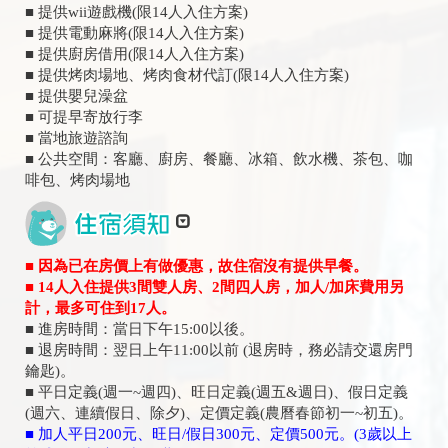
■ 提供wii遊戲機(限14人入住方案)
■ 提供電動麻將(限14人入住方案)
■ 提供廚房借用(限14人入住方案)
■ 提供烤肉場地、烤肉食材代訂(限14人入住方案)
■ 提供嬰兒澡盆
■ 可提早寄放行李
■ 當地旅遊諮詢
■ 公共空間：客廳、廚房、餐廳、冰箱、飲水機、茶包、咖
啡包、烤肉場地
■ 因為已在房價上有做優惠，故住宿沒有提供早餐。
​■ 14人入住提供3間雙人房、2間四人房，加人/加床費用另
計，最多可住到17人。
■ 進房時間：當日下午15:00以後。
■ 退房時間：翌日上午11:00以前 (退房時，務必請交還房門
鑰匙)。
■ 平日定義(週一~週四)、旺日定義(週五&週日)、假日定義
(週六、連續假日、除夕)、定價定義(農曆春節初一~初五)。
■ 加人平日200元、旺日/假日300元、定價500元。(3歲以上