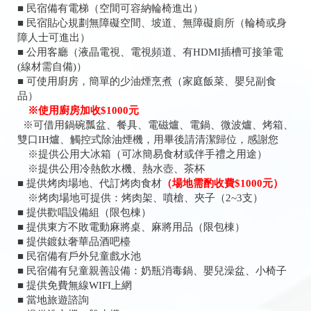
■ 民宿備有電梯（空間可容納輪椅進出）
■ 民宿貼心規劃無障礙空間、坡道、無障礙廁所（輪椅或身
障人士可進出）
■ 公用客廳（液晶電視、電視頻道、有HDMI插槽可接筆電
(線材需自備)）
■ 可使用廚房，簡單的少油煙烹煮（家庭飯菜、嬰兒副食
品）
※使用廚房加收$1000元
※可借用鍋碗瓢盆、餐具、電磁爐、電鍋、微波爐、烤箱、
雙口IH爐、觸控式除油煙機，用畢後請清潔歸位，感謝您
※提供公用大冰箱（可冰簡易食材或伴手禮之用途）
※提供公用冷熱飲水機、熱水壺、茶杯
■ 提供烤肉場地、代訂烤肉食材
（場地需酌收費$1000元）
※烤肉場地可提供：烤肉架、噴槍、夾子（2~3支）
■ 提供歡唱設備組（限包棟）
■ 提供東方不敗電動麻將桌、麻將用品（限包棟）
■ 提供鍍鈦奢華品酒吧檯
■ 民宿備有戶外兒童戲水池
■ 民宿備有兒童親善設備：奶瓶消毒鍋、嬰兒澡盆、小椅子
■ 提供免費無線WIFI上網
■ 當地旅遊諮詢