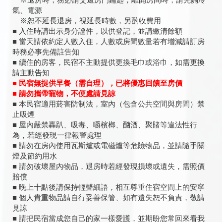
※退房時，務必請交還房門鑰匙；離開房間時，請先關冷
氣、電源
※恕不延長退房，視延長時數，另酌收費用
■ 入住時請出示身分證件，以供登記，並請繳清餘額
■ 當天請依約定人數入住，人數或房間數量若有增減請訂房
時務必事先備註告知
■ 續住的房客，民宿不主動提供更換毛巾或浴巾，如需更換
請主動告知
■ 民宿無提供早餐（需自理），已將優惠回饋至房價
■ 請勿攜帶寵物，不便處請見諒
■ 本民宿適用菸害防制法，室內（包含公共空間與房間）禁
止吸煙
■ 屋內嚴禁轟趴、吸毒、嚼檳榔、酗酒、聚賭等違法性行
為，若經發現一律報警處理
■ 請勿在房內使用瓦斯爐或電磁爐等危險物品，並請隨手關
燈及節約用水
■ 請勿破壞屋內物品，退房時若經發現損壞或遺失，需照價
賠償
■ 晚上十點後請保持輕聲細語，相互尊重住宿空間上的安寧
■ 個人貴重物品請自行妥善保管、如有遺失恕不負責，敬請
見諒
■ 請把民宿當成您自己的家一樣愛護，並期盼您常回來看我