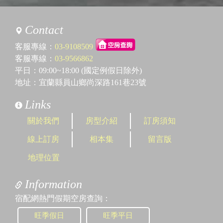
Contact
客服專線：
03-9108509
客服專線：
03-9566862
平日：09:00~18:00 (國定例假日除外)
地址：宜蘭縣員山鄉尚深路161巷23號
Links
關於我們
房型介紹
訂房須知
線上訂房
相本集
留言版
地理位置
Information
宿配網熱門假期空房查詢：
旺季假日
旺季平日