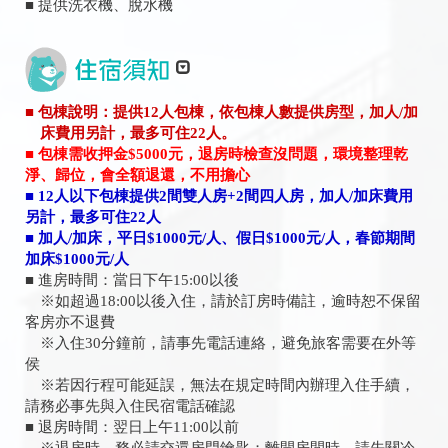
■ 提供洗衣機、脫水機
■ 包棟說明：提供12人包棟，依包棟人數提供房型，加人/加
床費用另計，最多可住22人。
■ 包棟需收押金$5000元，退房時檢查沒問題，環境整理乾
淨、歸位，會全額退還，不用擔心
■ 12人以下包棟提供2間雙人房+2間四人房，加人/加床費用
另計，最多可住22人
■ 加人/加床，平日$1000元/人、假日$1000元/人，春節期間
加床$1000元/人
■ 進房時間：當日下午15:00以後
※如超過18:00以後入住，請於訂房時備註，逾時恕不保留
客房亦不退費
※入住30分鐘前，請事先電話連絡，避免旅客需要在外等
侯
※若因行程可能延誤，無法在規定時間內辦理入住手續，
請務必事先與入住民宿電話確認
■ 退房時間：翌日上午11:00以前