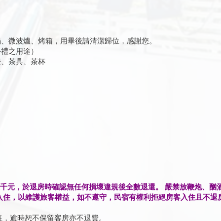
、微波爐、烤箱，用畢後請清潔歸位，感謝您。
禮之用途）
、茶具、茶杯
五千元，於退房時確認無任何損壞違規後全數退還。 嚴禁放鞭炮、酗
入住，以維護旅客權益，如不遵守，民宿有權利拒絕房客入住且不退
備註，逾時恕不保留客房亦不退費。