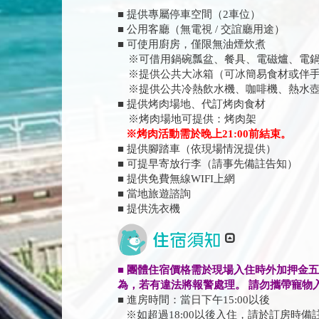
■ 提供專屬停車空間（2車位）
■ 公用客廳（無電視 / 交誼廳用途）
■ 可使用廚房，僅限無油煙炊煮
※可借用鍋碗瓢盆、餐具、電磁爐、電鍋
※提供公共大冰箱（可冰簡易食材或伴手
※提供公共冷熱飲水機、咖啡機、熱水壺
■ 提供烤肉場地、代訂烤肉食材
※烤肉場地可提供：烤肉架
※烤肉活動需於晚上21:00前結束。
■ 提供腳踏車（依現場情況提供）
■ 可提早寄放行李（請事先備註告知）
■ 提供免費無線WIFI上網
■ 當地旅遊諮詢
■ 提供洗衣機
■ 團體住宿價格需於現場入住時外加押金
為，若有違法將報警處理。 請勿攜帶寵物
■ 進房時間：當日下午15:00以後
※如超過18:00以後入住，請於訂房時