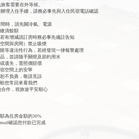
免旅客需要在外等候。
辦理入住手續，請務必事先與入住民宿電話確認
間時，請先關冷氣、電源
請繳清餘額
量若有增減請訂房時務必事先備註告知
共空間與房間）禁止吸煙
聚賭等違法性行為，若經發現一律報警處理
物品，並請隨手關燈及節約用水
壞或遺失，需照價賠償
住宿空間上的安寧
失恕不負責，敬請見諒
期盼您常回來看我們
的合作，祝旅途平安順心
額為住房金額的30%
ail確認您付款已完成