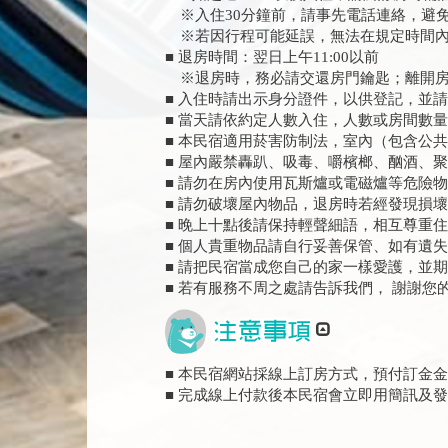
※入住30分鐘前，請事先電話連絡，避
※若因行程可能延誤，無法在規定時間內
■ 退房時間：翌日上午11:00以前
※退房時，務必請交還房門鑰匙；離開房
■ 入住時請出示身分證件，以供登記，並
■ 當天請依約定人數入住，人數或房間數
■ 本民宿適用菸害防制法，室內（包含公
■ 屋內嚴禁轟趴、吸毒、嚼檳榔、酗酒、
■ 請勿在房內使用瓦斯爐或電磁爐等危險
■ 請勿破壞屋內物品，退房時若經發現損
■ 晚上十點後請保持輕聲細語，相互尊重
■ 個人貴重物品請自行妥善保管、如有遺
■ 請把民宿當成您自己的家一樣愛護，並
■ 若有服務不周之處請告訴我們， 謝謝您
■ 本民宿網站採線上訂房方式，預付訂金金
■ 完成線上付款後本民宿會立即用簡訊及發m