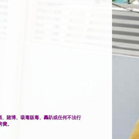
酒、賭博、吸毒販毒、轟趴或任何不法行
房費。