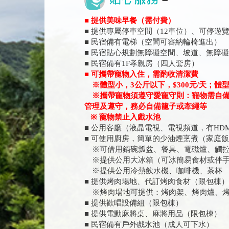
■ 提供美味早餐（需付費）
■ 提供專屬停車空間（12車位）、可停遊
■ 民宿備有電梯（空間可容納輪椅進出）
■ 民宿貼心規劃無障礙空間、坡道、無障
■ 民宿備有1F孝親房（四人套房）
■ 可攜帶寵物入住，需酌收清潔費
※體型小，
3
公斤以下，
$300
元
/
天；體
※攜帶寵物須遵守愛寵守則：寵物需自
管理及遵守，務必自備籠子或牽繩等
※
寵物禁止入戲水池
■ 公用客廳（液晶電視、電視頻道，有HD
■ 可使用廚房，簡單的少油煙烹煮（家庭
※可借用鍋碗瓢盆、餐具、電磁爐、觸控
※提供公用大冰箱（可冰簡易食材或伴手
※提供公用冷熱飲水機、咖啡機、茶杯
■ 提供烤肉場地、代訂烤肉食材（限包棟）
※烤肉場地可提供：烤肉架、烤肉爐、烤肉
■ 提供歡唱設備組（限包棟）
■ 提供電動麻將桌、麻將用品（限包棟）
■ 民宿備有戶外戲水池（成人可下水）