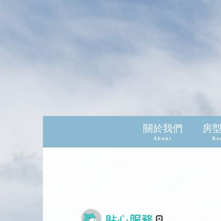
關於我們
房
About
Ro