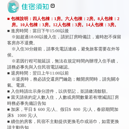
■ 包棟說明：四人包棟：1房。六人包棟：2房。8人包棟：2
房。10人包棟：3房。12人包棟：3房。14人包棟：3房。
■ 進房時間：當日下午15:00以後
※如超過18:00以後入住，請於訂房時備註，逾時恕不保留
客房亦不退費。
※入住30分鐘前，請事先電話連絡，避免旅客需要在外等
侯。
※若因行程可能延誤，無法在規定時間內辦理入住手續，
請務必事先與入住民宿電話確認。
■ 退房時間：翌日上午11:00以前
※退房時，務必請交還房門鑰匙；離開房間時，請先關冷
氣、電源。
■ 入住時請出示身分證件，以供登記，並請繳清餘額。
■ 當天請依約定人數入住，人數或房間數量若有增減請訂房
時務必事先備註告知
■ 加床，平日＄ 600 元/人、假日$ 800 元/人，春節期間加
床$ 1000 元/人
■ 續住的房客，民宿不主動提供更換毛巾或浴巾，如需更換
請主動告知