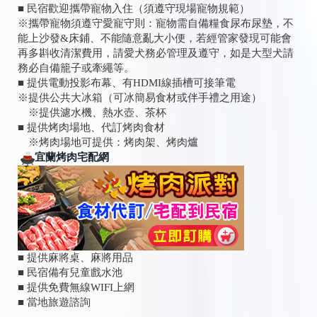
■ 民宿歡迎攜帶寵物入住（須遵守現場寵物規範）
※攜帶寵物須遵守愛寵守則：寵物需自備糧食尿布尿墊，不
能上沙發&床鋪、不能隨意亂大小便，若經管家發現可能會
再多斟收清潔費用，請愛犬務必管理及遵守，如是大型犬請
務必自備籠子或牽繩等。
■ 提供電動投影布幕、有HDMI線插槽可接筆電
※提供公共大冰箱（可冰簡易食材或伴手禮之用途）
※提供濾水機、熱水壺、茶杯
■ 提供烤肉場地、代訂烤肉食材
※烤肉場地可提供：烤肉架、烤肉爐
宜蘭烤肉宅配網
■ 提供麻將桌、麻將用品
■ 民宿備有兒童戲水池
■ 提供免費無線WIFI上網
■ 當地旅遊諮詢