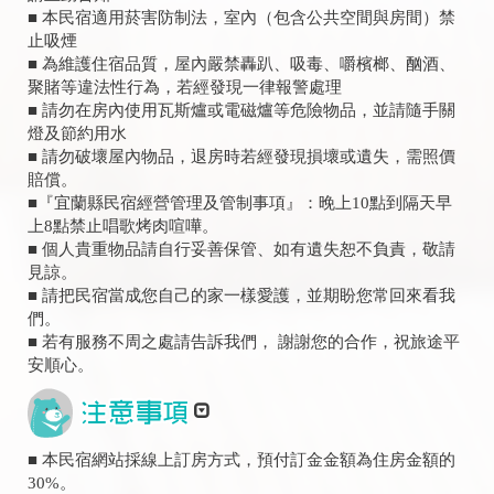
■ 本民宿適用菸害防制法，室內（包含公共空間與房間）禁
止吸煙
■ 為維護住宿品質，屋內嚴禁轟趴、吸毒、嚼檳榔、酗酒、
聚賭等違法性行為，若經發現一律報警處理
■ 請勿在房內使用瓦斯爐或電磁爐等危險物品，並請隨手關
燈及節約用水
■ 請勿破壞屋內物品，退房時若經發現損壞或遺失，需照價
賠償。
■『宜蘭縣民宿經營管理及管制事項』：晚上10點到隔天早
上8點禁止唱歌烤肉喧嘩。
■ 個人貴重物品請自行妥善保管、如有遺失恕不負責，敬請
見諒。
■ 請把民宿當成您自己的家一樣愛護，並期盼您常回來看我
們。
■ 若有服務不周之處請告訴我們， 謝謝您的合作，祝旅途平
安順心。
■ 本民宿網站採線上訂房方式，預付訂金金額為住房金額的
30%。