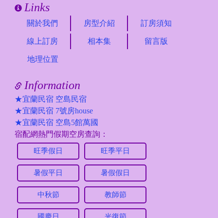
Links
關於我們
房型介紹
訂房須知
線上訂房
相本集
留言版
地理位置
Information
★宜蘭民宿 空島民宿
★宜蘭民宿 7號房house
★宜蘭民宿 空島5館萬國
宿配網熱門假期空房查詢：
旺季假日
旺季平日
暑假平日
暑假假日
中秋節
教師節
國慶日
光復節