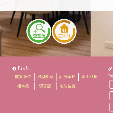
Links
宿
關於我們
房型介紹
訂房須知
線上訂房
相本集
留言版
地理位置