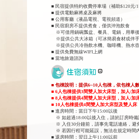
■ 民宿提供特約收費停車場（補助$120元/
■ 提供電動麻將桌及麻將
■ 公用客廳（液晶電視、電視頻道）
■ 民宿廚房不提供煮食，僅供沖泡飲食
※可借用鍋碗瓢盆、餐具、電鍋，用畢後
※提供公共大冰箱（可冰簡易食材或伴手
※提供公共冷熱飲水機、咖啡機、熱水壺
■ 提供免費無線WIFI上網
■ 當地旅遊諮詢
■ 包棟說明：提供6~10人包棟，依包棟人
■ 6人包棟提供3間雙人加大床型，加人/
■ 8人包棟提供4間雙人加大床型，加人/
■ 10人包棟提供4間雙人加大床型及雙人
■ 進房時間：當日下午15:00以後
※ 如超過18:00以後入住，請於訂房時
※ 入住30分鐘前，請事先電話連絡，避
※ 若因行程可能延誤，無法在規定時間
■ 退房時間：翌日上午11:00以前