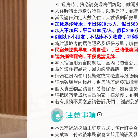
※ 退房時，務必請交還房門鑰匙；離開
■ 入住時請出示身分證件，以供登記，並
■ 當天請依約定人數入住，人數或房間數
■
加床為沙發床，平日
$600
元
/
人、假日
$80
■
加人不加床，平日
$300
元
/
人、假日
$400
■ 6
歲以下小朋友，不佔床不另收費，每房
■ 為維護旅客的居住隱私及環保考量，續
■
民宿無提供早餐（需自理），已將優惠回
■
請勿攜帶寵物，不便處請見諒
。
■ 本民宿適用菸害防制法，室內（包含公
■ 為維護住宿品質，屋內嚴禁轟趴、吸毒
■ 請勿在房內使用瓦斯爐或電磁爐等危險
■ 請勿破壞屋內物品，退房時若經發現損
■ 個人貴重物品請自行妥善保管、如有遺
■ 請把民宿當成您自己的家一樣愛護，並
■ 若有服務不周之處請告訴我們， 謝謝您
■ 本民宿網站採線上訂房方式，預付訂金金
■ 完成線上付款後本民宿會立即用簡訊及發