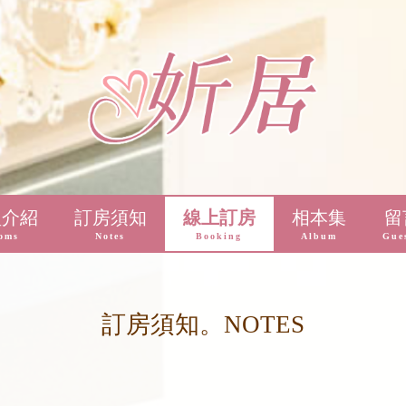
型介紹
訂房須知
線上訂房
相本集
留
oms
Notes
Booking
Album
Gue
訂房須知。NOTES