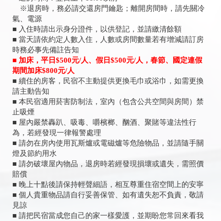
※退房時，務必請交還房門鑰匙；離開房間時，請先關冷
氣、電源
■ 入住時請出示身分證件，以供登記，並請繳清餘額
■ 當天請依約定人數入住，人數或房間數量若有增減請訂房
時務必事先備註告知
■
加床，平日
$500
元
/
人、假日
$500
元
/
人，春節、國定連假
期間加床
$800
元
/
人
■ 續住的房客，民宿不主動提供更換毛巾或浴巾，如需更換
請主動告知
■ 本民宿適用菸害防制法，室內（包含公共空間與房間）禁
止吸煙
■ 屋內嚴禁轟趴、吸毒、嚼檳榔、酗酒、聚賭等違法性行
為，若經發現一律報警處理
■ 請勿在房內使用瓦斯爐或電磁爐等危險物品，並請隨手關
燈及節約用水
■ 請勿破壞屋內物品，退房時若經發現損壞或遺失，需照價
賠償
■ 晚上十點後請保持輕聲細語，相互尊重住宿空間上的安寧
■ 個人貴重物品請自行妥善保管、如有遺失恕不負責，敬請
見諒
■ 請把民宿當成您自己的家一樣愛護，並期盼您常回來看我