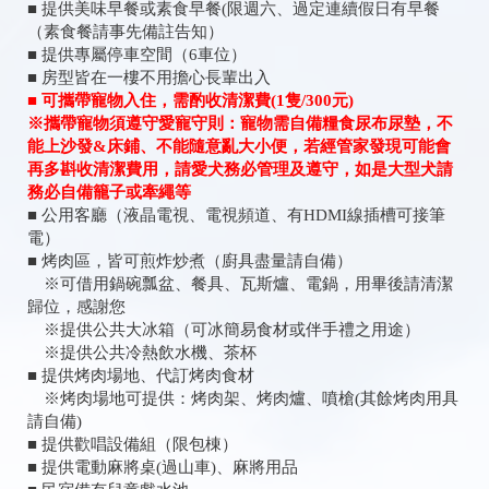
■ 提供美味早餐或素食早餐(限週六、過定連續假日有早餐
（素食餐請事先備註告知）
■ 提供專屬停車空間（6車位）
■ 房型皆在一樓不用擔心長輩出入
■ 可攜帶寵物入住，需酌收清潔費(1隻/300元)
※攜帶寵物須遵守愛寵守則：寵物需自備糧食尿布尿墊，不
能上沙發&床鋪、不能隨意亂大小便，若經管家發現可能會
再多斟收清潔費用，請愛犬務必管理及遵守，如是大型犬請
務必自備籠子或牽繩等
■ 公用客廳（液晶電視、電視頻道、有HDMI線插槽可接筆
電）
■ 烤肉區，皆可煎炸炒煮（廚具盡量請自備）
※可借用鍋碗瓢盆、餐具、瓦斯爐、電鍋，用畢後請清潔
歸位，感謝您
※提供公共大冰箱（可冰簡易食材或伴手禮之用途）
※提供公共冷熱飲水機、茶杯
■ 提供烤肉場地、代訂烤肉食材
※烤肉場地可提供：烤肉架、烤肉爐、噴槍(其餘烤肉用具
請自備)
■ 提供歡唱設備組（限包棟）
■ 提供電動麻將桌(過山車)、麻將用品