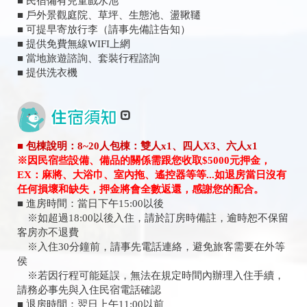
■ 民宿備有兒童戲水池
■ 戶外景觀庭院、草坪、生態池、盪鞦韆
■ 可提早寄放行李（請事先備註告知）
■ 提供免費無線WIFI上網
■ 當地旅遊諮詢、套裝行程諮詢
■ 提供洗衣機
■ 包棟說明：8~20人包棟：雙人x1、四人X3、六人x1
※因民宿些設備、備品的關係需跟您收取$5000元押金，
EX：麻將、大浴巾、室內拖、遙控器等等...如退房當日沒有
任何損壞和缺失，押金將會全數返還，感謝您的配合。
■ 進房時間：當日下午15:00以後
※如超過18:00以後入住，請於訂房時備註，逾時恕不保留
客房亦不退費
※入住30分鐘前，請事先電話連絡，避免旅客需要在外等
侯
※若因行程可能延誤，無法在規定時間內辦理入住手續，
請務必事先與入住民宿電話確認
■ 退房時間：翌日上午11:00以前