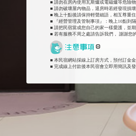
■ 請勿在房內使用瓦斯爐或電磁爐等危險
■ 請勿破壞屋內物品，退房時若經發現損
■ 晚上十點後請保持輕聲細語，相互尊重
■ 『經營管理及管制事項』：晚上10點到
■ 請把民宿當成您自己的家一樣愛護，並
■ 若有服務不周之處請告訴我們， 謝謝您
■ 本民宿網站採線上訂房方式，預付訂金金
■ 完成線上付款後本民宿會立即用簡訊及發