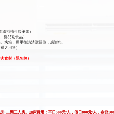
MI線插槽可接筆電）
菜、嬰兒副食品）
、烤箱，用畢後請清潔歸位，感謝您。
禮之用途）
訂烤肉食材（限包棟）
+二間三人房。加床費用：平日500元/人，假日800元/人，春節100