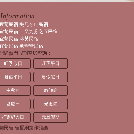
Information
宜蘭民宿 樂見冬山民宿
宜蘭民宿 十又九分之五民宿
宜蘭民宿 沐芙民宿
宜蘭民宿 象彎彎民宿
配網熱門假期空房查詢：
旺季假日
旺季平日
暑假平日
暑假假日
中秋節
教師節
國慶日
光復節
行憲紀念日
元旦假期
蘭民宿
宿配網製作維護