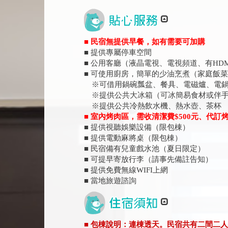
■ 民宿無提供早餐，如有需要可加購
■ 提供專屬停車空間
■ 公用客廳（液晶電視、電視頻道、有HD
■ 可使用廚房，簡單的少油烹煮（家庭飯
※可借用鍋碗瓢盆、餐具、電磁爐、電鍋
※提供公共大冰箱（可冰簡易食材或伴手
※提供公共冷熱飲水機、熱水壺、茶杯
■ 室內烤肉區，需收清潔費$500元、代
■ 提供視聽娛樂設備（限包棟）
■ 提供電動麻將桌（限包棟）
■ 民宿備有兒童戲水池（夏日限定）
■ 可提早寄放行李（請事先備註告知）
■ 提供免費無線WIFI上網
■ 當地旅遊諮詢
■ 包棟說明：連棟透天。民宿共有二間二人房