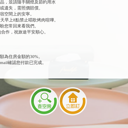
物品，並請隨手關燈及節約用水
壞或遺失，需照價賠償。
住宿空間上的安寧。
隔天早上8點禁止唱歌烤肉喧嘩。
期盼您常回來看我們。
的合作，祝旅途平安順心。
額為住房金額的30%。
mail確認您付款已完成。