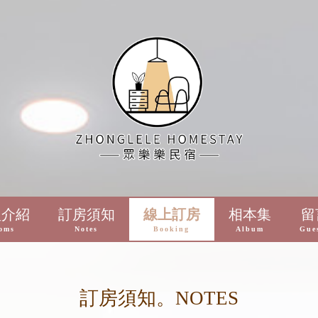
型介紹
訂房須知
線上訂房
相本集
留
oms
Notes
Booking
Album
Gue
訂房須知。NOTES