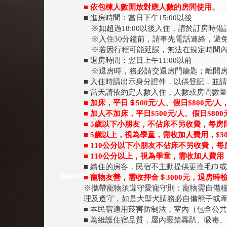
■ 依包棟人數開放對應人數的房間使用。
■ 進房時間：當日下午15:00以後
※如超過18:00以後入住，請於訂房時
※入住30分鐘前，請事先電話連絡，避
※若因行程可能延誤，無法在規定時間內
■ 退房時間：翌日上午11:00以前
※退房時，務必請交還房門鑰匙；離開房
■ 入住時請出示身分證件，以供登記，並
■ 當天請依約定人數入住，人數或房間數
■ 加床，平日＄500元/人、假日$800元/人
■ 加人不加床，平日$500元/人、假日$800
■ 5歲以下小朋友，不佔床不另收費，每房
■ 5歲以上，視為學童，需收加人費用，$30
■ 110公分以下小朋友不佔床不另收費，
■ 110公分以上，視為學童，需收加人費用，
■ 續住的房客，民宿不主動提供更換毛巾
■ 寵物友善，需收押金＄3000元，退房
※攜帶寵物須遵守愛寵守則：寵物需自備
理及遵守，如是大型犬請務必自備籠子或
■ 本民宿適用菸害防制法，室內（包含公
■ 為維護住宿品質，屋內嚴禁轟趴、吸毒