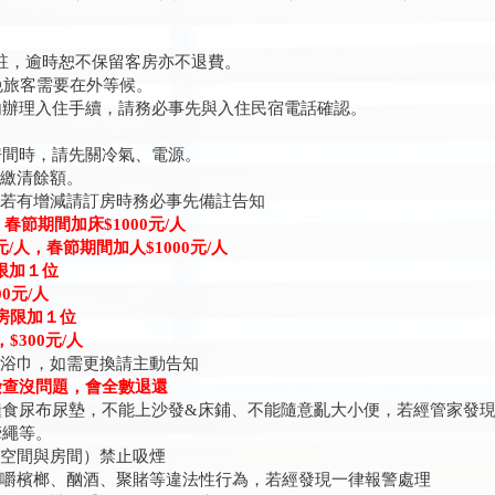
備註，逾時恕不保留客房亦不退費。
免旅客需要在外等候。
辦理入住手續，請務必事先與入住民宿電話確認。
間時，請先關冷氣、電源。
請繳清餘額。
量若有增減請訂房時務必事先備註告知
，春節期間加床$1000元/人
元/人，春節期間加人$1000元/人
限加１位
0元/人
每房限加１位
$300元/人
或浴巾，如需更換請主動告知
時檢查沒問題，會全數退還
糧食尿布尿墊，不能上沙發&床鋪、不能隨意亂大小便，若經管家發
牽繩等。
共空間與房間）禁止吸煙
、嚼檳榔、酗酒、聚賭等違法性行為，若經發現一律報警處理