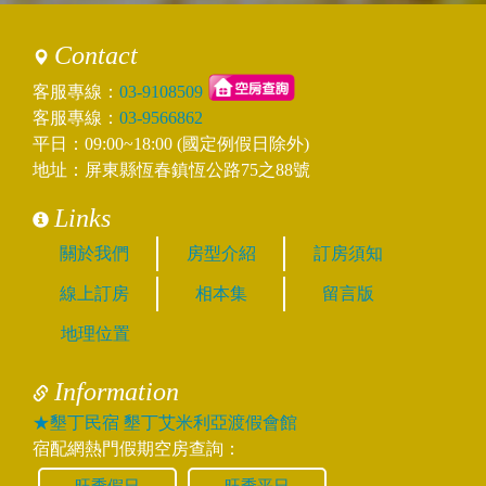
Contact
客服專線：
03-9108509
客服專線：
03-9566862
平日：09:00~18:00 (國定例假日除外)
地址：屏東縣恆春鎮恆公路75之88號
Links
關於我們
房型介紹
訂房須知
線上訂房
相本集
留言版
地理位置
Information
★墾丁民宿 墾丁艾米利亞渡假會館
宿配網熱門假期空房查詢：
旺季假日
旺季平日