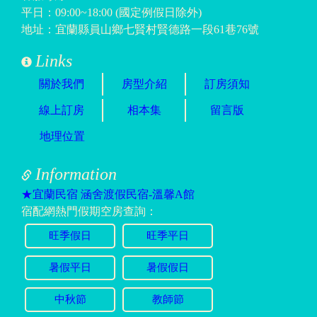
平日：09:00~18:00 (國定例假日除外)
地址：宜蘭縣員山鄉七賢村賢德路一段61巷76號
Links
關於我們
房型介紹
訂房須知
線上訂房
相本集
留言版
地理位置
Information
★宜蘭民宿 涵舍渡假民宿-溫馨A館
宿配網熱門假期空房查詢：
旺季假日
旺季平日
暑假平日
暑假假日
中秋節
教師節